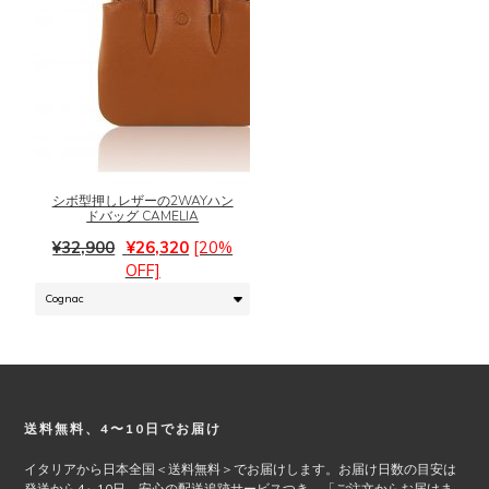
ン
択
が
で
あ
き
り
ま
ま
す
こ
す。
の
オ
商
プ
品
シ
に
シボ型押しレザーの2WAYハン
ョ
ドバッグ CAMELIA
は
ン
元
現
複
¥
32,900
¥
26,320
[20%
は
の
在
数
OFF]
商
価
の
の
品
格
価
バ
ペ
は
格
リ
ー
¥32,900
は
エ
ジ
で
¥26,320
ー
か
し
で
シ
ら
Footer
送料無料、4〜10日でお届け
た。
す。
ョ
選
ン
択
イタリアから日本全国＜送料無料＞でお届けします。お届け日数の目安は
が
で
発送から4～10日。安心の配送追跡サービスつき。「ご注文からお届けま