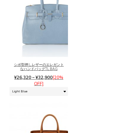
ョ
ン
が
あ
り
ま
こ
す。
の
オ
商
プ
品
シ
に
シボ型押しレザーのエレガント
ョ
なハンドバッグTL BAG
は
ン
価
複
¥
26,320
–
¥
32,900
[20%
は
格
数
OFF]
商
帯:
の
品
¥26,320
バ
ペ
–
リ
ー
¥32,900
エ
ジ
ー
か
シ
ら
ョ
選