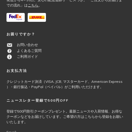
あ
き
での流れ」は
こちら
。
り
ま
ま
す
す。
オ
プ
お困りですか？
シ
お問い合わせ
ョ
よくあるご質問
ン
ご利用ガイド
は
商
品
お支払方法
ペ
クレジットカード決済（VISA, JCB, マスターカード、American Express
ー
）・銀行振込・PayPal（ペイパル）がご利用いただけます。
ジ
か
ニュースレター登録で500円OFF
ら
選
登録で500円割引クーポンプレゼント。最新ニュースや入荷情報、お得な
択
クーポンなどをお届けしています。ご希望の方はこちらから登録をお願い
で
いたします。
き