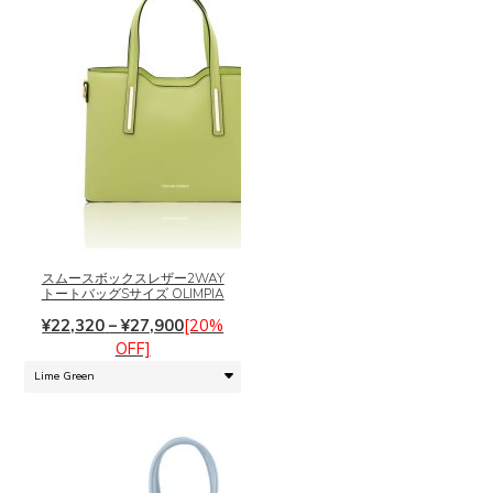
こ
の
商
品
に
スムースボックスレザー2WAY
トートバッグSサイズ OLIMPIA
は
価
複
¥
22,320
–
¥
27,900
[20%
格
数
OFF]
帯:
の
¥22,320
バ
–
リ
¥27,900
エ
ー
シ