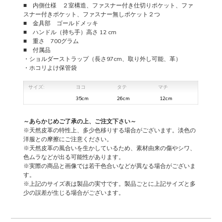
■ 内側仕様 ２室構造、ファスナー付き仕切りポケット、ファ
スナー付きポケット、ファスナー無しポケット２つ
■ 金具部 ゴールドメッキ
■ ハンドル（持ち手）高さ 12 cm
■ 重さ 700グラム
■ 付属品
・ショルダーストラップ（長さ97cm、取り外し可能、革）
・ホコリよけ保管袋
サイズ:
ヨコ
タテ
マチ
35cm
26cm
12cm
～あらかじめご了承の上、ご注文下さい～
※天然皮革の特性上、多少色移りする場合がございます。淡色の
洋服との摩擦にご注意ください。
※天然皮革の風合いを生かしているため、素材由来の傷やシワ、
色ムラなどが出る可能性があります。
※実際の商品と画像では若干色合いなどが異なる場合がございま
す。
※上記のサイズ表は製品の実寸です。製品ごとに上記サイズと多
少の誤差が生じる場合がございます。