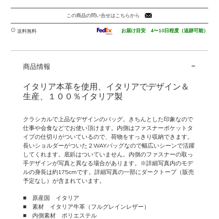
この商品の問い合せはこちらから
お届け目安 4〜10日程度（追跡可能）
送料無料
-
商品情報
イタリア本革を使用、イタリアでデザイン＆
生産、１００％イタリア製
クラシカルで上品なデザインのバッグ。きちんとした印象なので
仕事や会食などでお使い頂けます。内側はファスナーポケットタ
イプの仕切りがついているので、荷物をすっきり収納できます。
長いショルダーがついた２WAYバッグなので幅広いシーンで活躍
してくれます。底鋲はついていません。内側のファスナーの取っ
手デザインが写真と異なる場合があります。※詳細写真内のモデ
ルの身長は約175cmです。詳細写真の一部にダークトープ（販売
予定なし）が含まれています。
■ 原産国 イタリア
■ 素材 イタリア牛革（フルグレインレザー）
■ 内側素材 ポリエステル