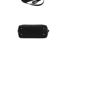
n
ドクター
t
e
n
t