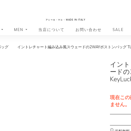
AmicaMako
アミーカ・マコ - MADE IN ITALY
MEN
当店について
お問い合わせ
SALE
バッグ
イントレチャート編み込み風スウェードの2WAYボストンバッグ TL Ke
革小物・革アイテム
革小物・革アイテム
バッグ
バッグ
財布
財布
イント
ッグ
ーバッグ
ポーチ・バニティケース
アクセサリー・ステーショナリー
ードの
ーバッグ
バッグ
アクセサリー・ステーショナリー
ポーチ
KeyLuc
ッグ
ッグ
ドキュメントケース
ドキュメントケース
・バックパック
ジャーバッグ
現在この
グ（ボストンバッグ・スーツケ
・バックパック
ません。
グ（ボストンバッグ・スーツケ
A
バッグ
l
バッグ
t
送料無料