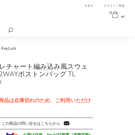
Q & A
ログイン / 登録
0
¥
0
検
索
対
象:
yLuck
レチャート編み込み風スウェ
2WAYボストンバッグ TL
k
商品は在庫切れのため、ご利用いただけ
この商品の問い合せはこちらから
お届け目安 4〜10日程度（追跡可能）