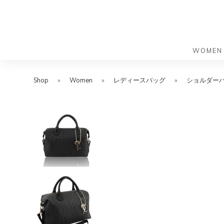
WOMEN
S
S
k
k
Shop
»
Women
»
レディースバッグ
»
ショルダー
バッグ
バッグ
i
i
すべての
すべての
p
p
ハンドバ
ショルダ
t
t
ショルダ
ビジネス
o
o
トートバ
トートバ
m
f
リュック
メッセン
a
o
i
o
旅行バッ
リュック
ース）
n
t
旅行バッ
ドクター
ース）
c
e
セカンド
o
r