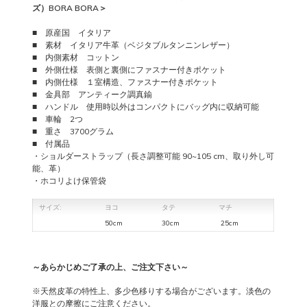
ズ）BORA BORA
＞
■ 原産国 イタリア
■ 素材 イタリア牛革（ベジタブルタンニンレザー）
■ 内側素材 コットン
■
外側仕様 表側と裏側にファスナー付きポケット
■ 内側仕様 １室構造、ファスナー付きポケット
■ 金具部 アンティーク調真鍮
■ ハンドル 使用時以外はコンパクトにバッグ内に収納可能
■ 車輪 2つ
■ 重さ 3700グラム
■ 付属品
・ショルダーストラップ（長さ調整可能 90~105 cm、取り外し可
能、革）
・ホコリよけ保管袋
サイズ:
ヨコ
タテ
マチ
50cm
30cm
25cm
～あらかじめご了承の上、ご注文下さい～
※天然皮革の特性上、多少色移りする場合がございます。淡色の
洋服との摩擦にご注意ください。