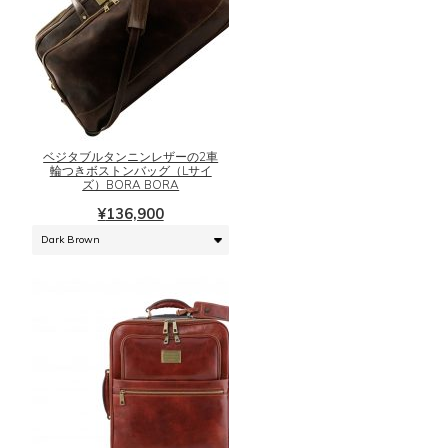
あ
り
ま
こ
す。
の
オ
商
プ
品
シ
に
ベジタブルタンニンレザーの2車
ョ
輪つきボストンバッグ（Lサイ
は
ズ）BORA BORA
ン
複
は
¥
136,900
数
商
の
品
バ
ペ
リ
ー
エ
ジ
ー
か
シ
ら
ョ
選
ン
択
が
で
あ
き