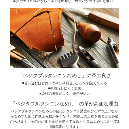
水質や土壌の違いから日本では出せない色合いが出せるのも魅力。
「ベジタブルタンニンなめし」の革の良さ
■使い込むほど艶（つや）や風合いが出て馴染んでくる
■型崩れしにくく丈夫
■染料の吸収がよく、発色がいい
「ベジタブルタンニンなめし」の革が高価な理由
ベジタブルタンニンなめしの皮は、タンニン濃度を少しずつ上げなが
らなめすために作業工程数が多くなり、30以上の工程を踏まえる必要
があります。そのため化学薬品を使ってなめすクロムなめしに比べて2
～5倍高価になります。