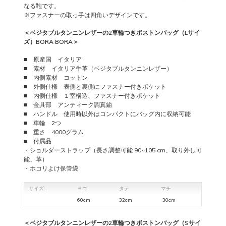
なる鞄です。
※ファスナーの取っ手は四角いデザインです。
＜ベジタブルタンニンレザーの2車輪つきボストンバッグ（Lサイ
ズ）BORA BORA＞
■ 原産国 イタリア
■ 素材 イタリア牛革（ベジタブルタンニンレザー）
■ 内側素材 コットン
■
外側仕様 表側と裏側にファスナー付きポケット
■ 内側仕様 １室構造、ファスナー付きポケット
■ 金具部 アンティーク調真鍮
■ ハンドル 使用時以外はコンパクトにバッグ内に収納可能
■ 車輪 2つ
■ 重さ 4000グラム
■ 付属品
・ショルダーストラップ（長さ調整可能 90~105 cm、取り外し可
能、革）
・ホコリよけ保管袋
サイズ:
ヨコ
タテ
マチ
60cm
32cm
30cm
＜ベジタブルタンニンレザーの2車輪つきボストンバッグ（Sサイ