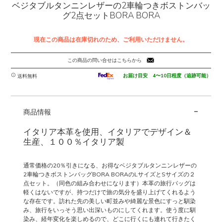
ベジタブルタンニンレザーの2車輪つきボストンバッ
グ2点セットBORA BORA
現在この商品は在庫切れのため、ご利用いただけません。
この商品の問い合せはこちらから
お届け目安 4〜10日程度（追跡可能）
送料無料
-
商品情報
イタリア本革を使用、イタリアでデザイン＆
生産、１００％イタリア製
通常価格の20％引きになる、お得なベジタブルタンニンレザーの
2車輪つきボストンバッグBORA BORAのLサイズとSサイズの２
点セット。（同色の組み合わせになります）本革の旅行バッグは
軽くはないですが、持つだけで旅の気分を盛り上げてくれるよう
な存在です。訪れた先の美しい町並みや綺麗な景色にすっと馴染
み、旅行をいっそう思い出深いものにしてくれます。使う度に馴
染み、経年変化を楽しめるので、どこに行くにも連れて行きたく