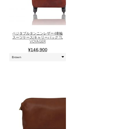
り
ま
ま
こ
す
す。
の
オ
商
プ
品
シ
に
ベジタブルタンニンレザー4車輪
ョ
スーツケース/キャリーバッグ TL
は
VOYAGER
ン
複
は
¥
146,900
数
商
の
品
バ
ペ
リ
ー
エ
ジ
ー
か
シ
ら
ョ
選
ン
択
が
で
あ
き
り
ま
ま
こ
す