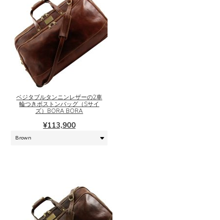
こ
の
商
品
に
ベジタブルタンニンレザーの2車
輪つきボストンバッグ（Sサイ
は
ズ）BORA BORA
複
¥
113,900
数
の
バ
リ
エ
ー
シ
ョ
ン
が