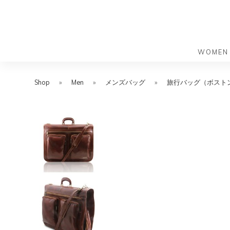
WOMEN
S
S
k
k
Shop
»
Men
»
メンズバッグ
»
旅行バッグ（ボスト
バッグ
バッグ
i
i
すべての
すべての
p
p
ハンドバ
ショルダ
t
t
ショルダ
ビジネス
o
o
トートバ
トートバ
m
f
リュック
メッセン
a
o
i
o
旅行バッ
リュック
ース）
n
t
旅行バッ
ドクター
ース）
c
e
セカンド
o
r