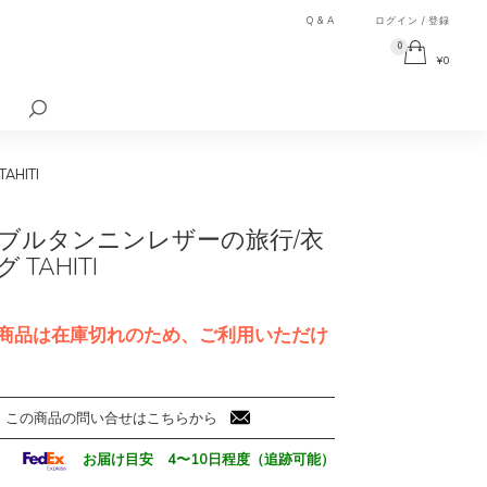
Q & A
ログイン / 登録
0
¥
0
検
索
対
象:
HITI
ブルタンニンレザーの旅行/衣
 TAHITI
商品は在庫切れのため、ご利用いただけ
この商品の問い合せはこちらから
お届け目安 4〜10日程度（追跡可能）