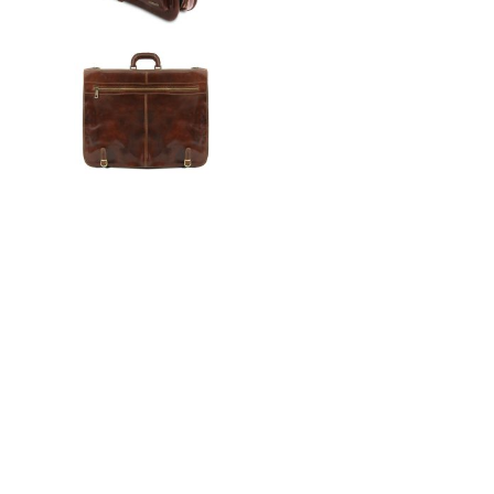
n
ドクター
t
e
n
t