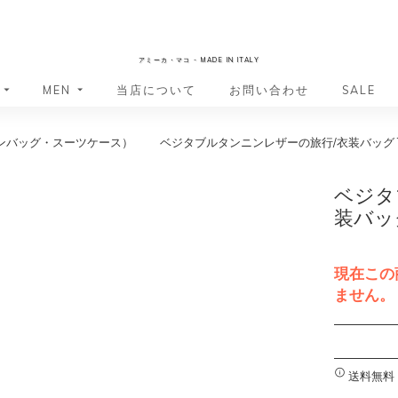
AmicaMako
アミーカ・マコ - MADE IN ITALY
MEN
当店について
お問い合わせ
SALE
ンバッグ・スーツケース）
ベジタブルタンニンレザーの旅行/衣装バッグ TA
革小物・革アイテム
革小物・革アイテム
バッグ
バッグ
財布
財布
ベジタ
ッグ
ーバッグ
ポーチ・バニティケース
アクセサリー・ステーショナリー
装バッグ
ーバッグ
バッグ
アクセサリー・ステーショナリー
ポーチ
ッグ
ッグ
ドキュメントケース
ドキュメントケース
現在この
・バックパック
ジャーバッグ
ません。
グ（ボストンバッグ・スーツケ
・バックパック
A
グ（ボストンバッグ・スーツケ
l
バッグ
t
送料無料
バッグ