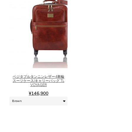
ー
エ
ジ
ー
か
シ
ら
ョ
選
ン
択
が
で
あ
き
り
ま
ま
こ
す
す。
の
オ
商
プ
品
シ
に
ベジタブルタンニンレザー4車輪
スーツケース/キャリーバッグ TL
ョ
は
VOYAGER
ン
複
¥
146,900
は
数
商
の
品
バ
ペ
リ
ー
エ
ジ
ー
か
シ