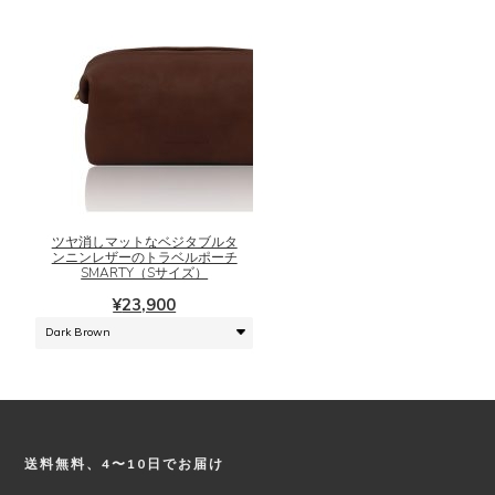
ら
ョ
選
ン
択
が
で
あ
き
り
ま
ま
こ
す
す。
の
オ
商
プ
品
シ
に
ツヤ消しマットなベジタブルタ
ョ
ンニンレザーのトラベルポーチ
は
SMARTY（Sサイズ）
ン
複
は
¥
23,900
数
商
の
品
バ
ペ
リ
ー
エ
ジ
ー
か
シ
ら
Footer
送料無料、4〜10日でお届け
ョ
選
ン