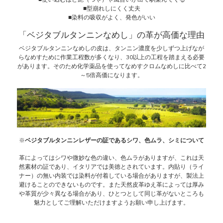
■型崩れしにくく丈夫
■染料の吸収がよく、発色がいい
「ベジタブルタンニンなめし」の革が高価な理由
ベジタブルタンニンなめしの皮は、タンニン濃度を少しずつ上げなが
らなめすために作業工程数が多くなり、30以上の工程を踏まえる必要
があります。そのため化学薬品を使ってなめすクロムなめしに比べて2
～5倍高価になります。
※
ベジタブルタンニンレザーの証であるシワ、色ムラ、シミについて
革によってはシワや微妙な色の違い、色ムラがありますが、これは天
然素材の証であり、イタリアでは美徳とされています。内貼り（ライ
ナー）の無い内装では染料が付着している場合がありますが、製法上
避けることのできないものです。また天然皮革ゆえ革によっては厚み
や革質が少々異なる場合があり、ひとつとして同じ革がないところも
魅力としてご理解いただけますようお願い申し上げます。