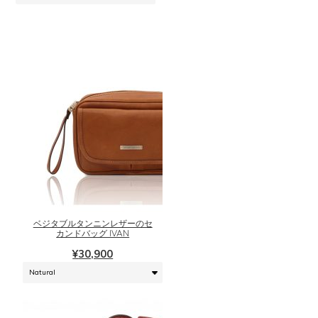
バ
リ
エ
ー
シ
ョ
ン
が
あ
り
ま
こ
す。
の
オ
商
プ
品
シ
に
ベジタブルタンニンレザーのセ
ョ
は
カンドバッグ IVAN
ン
複
¥
30,900
は
数
商
の
品
バ
ペ
リ