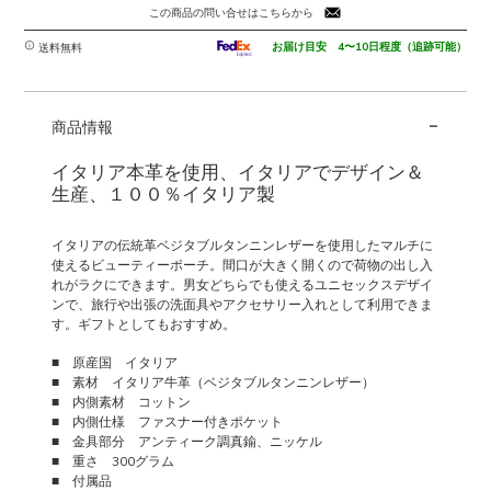
この商品の問い合せはこちらから
お届け目安 4〜10日程度（追跡可能）
送料無料
-
商品情報
イタリア本革を使用、イタリアでデザイン＆
生産、１００％イタリア製
イタリアの伝統革ベジタブルタンニンレザーを使用したマルチに
使えるビューティーポーチ。間口が大きく開くので荷物の出し入
れがラクにできます。男女どちらでも使えるユニセックスデザイ
ンで、旅行や出張の洗面具やアクセサリー入れとして利用できま
す。ギフトとしてもおすすめ。
■ 原産国 イタリア
■ 素材 イタリア牛革（ベジタブルタンニンレザー）
■ 内側素材 コットン
■ 内側仕様 ファスナー付きポケット
■ 金具部分 アンティーク調真鍮、ニッケル
■ 重さ 300グラム
■ 付属品