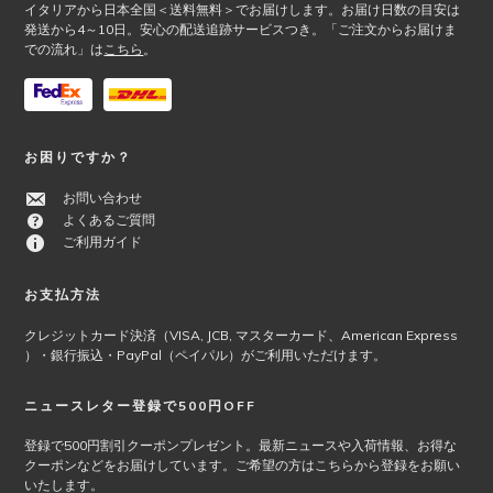
イタリアから日本全国＜送料無料＞でお届けします。お届け日数の目安は
択
が
発送から4～10日。安心の配送追跡サービスつき。「ご注文からお届けま
で
あ
での流れ」は
こちら
。
き
り
ま
ま
す
す。
オ
お困りですか？
プ
シ
お問い合わせ
ョ
よくあるご質問
ン
ご利用ガイド
は
商
お支払方法
品
ペ
クレジットカード決済（VISA, JCB, マスターカード、American Express
ー
）・銀行振込・PayPal（ペイパル）がご利用いただけます。
ジ
か
ニュースレター登録で500円OFF
ら
選
登録で500円割引クーポンプレゼント。最新ニュースや入荷情報、お得な
択
クーポンなどをお届けしています。ご希望の方はこちらから登録をお願い
で
いたします。