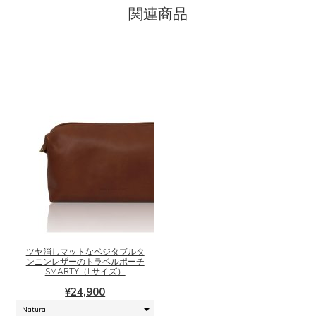
関連商品
こ
の
商
品
に
ツヤ消しマットなベジタブルタ
ンニンレザーのトラベルポーチ
は
SMARTY（Lサイズ）
複
¥
24,900
数
の