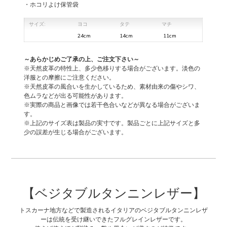
・ホコリよけ保管袋
サイズ:
ヨコ
タテ
マチ
24cm
14cm
11cm
～あらかじめご了承の上、ご注文下さい～
※天然皮革の特性上、多少色移りする場合がございます。淡色の
洋服との摩擦にご注意ください。
※天然皮革の風合いを生かしているため、素材由来の傷やシワ、
色ムラなどが出る可能性があります。
※実際の商品と画像では若干色合いなどが異なる場合がございま
す。
※上記のサイズ表は製品の実寸です。製品ごとに上記サイズと多
少の誤差が生じる場合がございます。
【ベジタブルタンニンレザー】
トスカーナ地方などで製造されるイタリアのベジタブルタンニンレザ
ーは伝統を受け継いできたフルグレインレザーです。