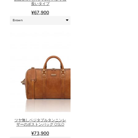
ン
長いタイプ
複
は
数
¥
67,900
商
の
品
バ
ペ
リ
ー
エ
ジ
ー
か
シ
ら
ョ
選
ン
択
が
で
あ
き
り
ま
ま
す
こ
す。
の
オ
商
プ
品
シ
に
ツヤ無しベジタブルタンニンレ
ョ
は
ザーのボストンバッグ OSLO
ン
複
¥
73,900
は
数