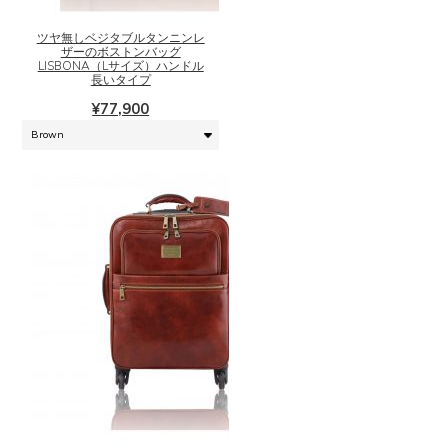
商
品
ツヤ無しベジタブルタンニンレ
に
ザーのボストンバッグ
は
LISBONA（Lサイズ）ハンドル
長いタイプ
複
数
¥
77,900
の
バ
リ
エ
ー
シ
ョ
ン
が
あ
り
ま
こ
す。
の
オ
商
プ
品
シ