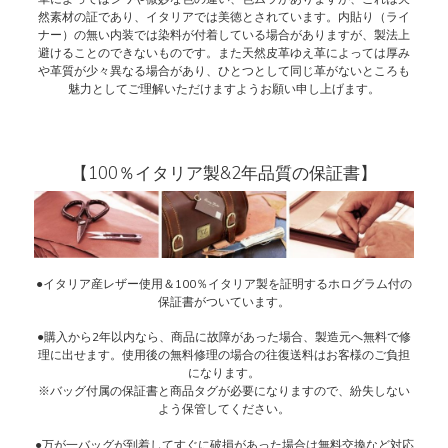
然素材の証であり、イタリアでは美徳とされています。内貼り（ライ
ナー）の無い内装では染料が付着している場合がありますが、製法上
避けることのできないものです。また天然皮革ゆえ革によっては厚み
や革質が少々異なる場合があり、ひとつとして同じ革がないところも
魅力としてご理解いただけますようお願い申し上げます。
【100％イタリア製&2年品質の保証書】
●イタリア産レザー使用＆100％イタリア製を証明するホログラム付の
保証書がついています。
●購入から2年以内なら、商品に故障があった場合、製造元へ無料で修
理に出せます。使用後の無料修理の場合の往復送料はお客様のご負担
になります。
※バッグ付属の保証書と商品タグが必要になりますので、紛失しない
よう保管してください。
●万が一バッグが到着してすぐに破損があった場合は無料交換など対応