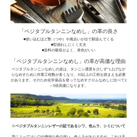
「ベジタブルタンニンなめし」の革の良さ
■使い込むほど艶（つや）や風合いが出て馴染んでくる
■型崩れしにくく丈夫
■染料の吸収がよく、発色がいい
「ベジタブルタンニンなめし」の革が高価な理由
ベジタブルタンニンなめしの皮は、タンニン濃度を少しずつ上げなが
らなめすために作業工程数が多くなり、30以上の工程を踏まえる必要
があります。そのため化学薬品を使ってなめすクロムなめしに比べて2
～5倍高価になります。
※
ベジタブルタンニンレザーの証であるシワ、色ムラ、シミについて
革によってはシワや微妙な色の違い、色ムラがありますが、これは天