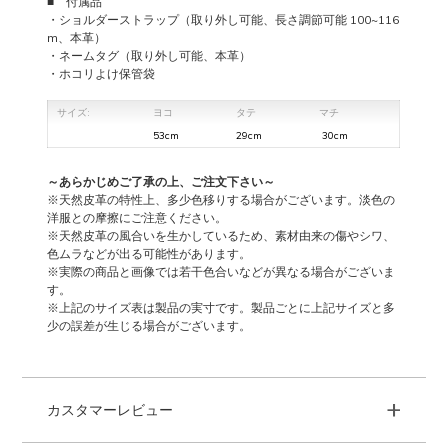
■ 付属品
・ショルダーストラップ（取り外し可能、長さ調節可能 100~116
m、本革）
・ネームタグ（取り外し可能、本革）
・ホコリよけ保管袋
サイズ:
ヨコ
タテ
マチ
53cm
29cm
30cm
～あらかじめご了承の上、ご注文下さい～
※天然皮革の特性上、多少色移りする場合がございます。淡色の
洋服との摩擦にご注意ください。
※天然皮革の風合いを生かしているため、素材由来の傷やシワ、
色ムラなどが出る可能性があります。
※実際の商品と画像では若干色合いなどが異なる場合がございま
す。
※上記のサイズ表は製品の実寸です。製品ごとに上記サイズと多
少の誤差が生じる場合がございます。
+
カスタマーレビュー