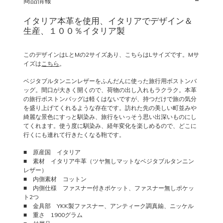
商品情報
イタリア本革を使用、イタリアでデザイン＆
生産、１００％イタリア製
このデザインはLとMの2サイズあり、こちらはLサイズです。Mサ
イズは
こちら
。
ベジタブルタンニンレザーをふんだんに使った旅行用ボストンバ
ッグ。間口が大きく開くので、荷物の出し入れもラクラク。本革
の旅行ボストンバッグは軽くはないですが、持つだけで旅の気分
を盛り上げてくれるような存在です。訪れた先の美しい町並みや
綺麗な景色にすっと馴染み、旅行をいっそう思い出深いものにし
てくれます。使う度に馴染み、経年変化を楽しめるので、どこに
行くにも連れて行きたくなる鞄です。
■ 原産国 イタリア
■ 素材 イタリア牛革（ツヤ無しマットなベジタブルタンニン
レザー）
■ 内側素材 コットン
■ 内側仕様 ファスナー付きポケット、ファスナー無しポケッ
ト2つ
■ 金具部 YKK製ファスナー、アンティーク調真鍮、ニッケル
■ 重さ 1900グラム