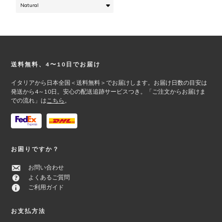
商
の
品
バ
ペ
リ
ー
エ
ジ
ー
か
シ
Footer
送料無料、4〜10日でお届け
ら
ョ
選
ン
イタリアから日本全国＜送料無料＞でお届けします。お届け日数の目安は
択
が
発送から4～10日。安心の配送追跡サービスつき。「ご注文からお届けま
で
での流れ」は
こちら
。
あ
き
り
ま
ま
す
す。
オ
お困りですか？
プ
シ
お問い合わせ
ョ
よくあるご質問
ン
ご利用ガイド
は
商
お支払方法
品