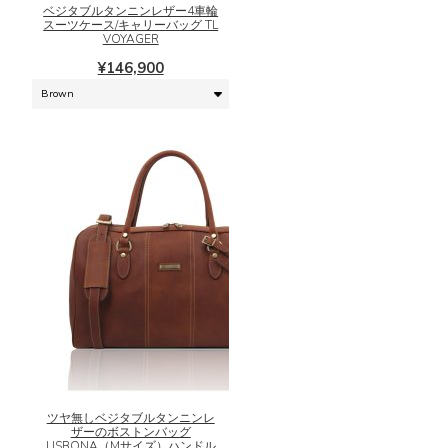
に
ベジタブルタンニンレザー4車輪
ョ
スーツケース/キャリーバッグ TL
は
ン
VOYAGER
複
は
¥
146,900
数
商
の
品
バ
ペ
リ
ー
エ
ジ
ー
か
シ
ら
ョ
選
ン
択
が
で
あ
き
り
ま
ま
す
こ
す。
の
オ
商
プ
品
シ
ツヤ無しベジタブルタンニンレ
に
ョ
ザーのボストンバッグ
は
LISBONA（Mサイズ）ハンドル