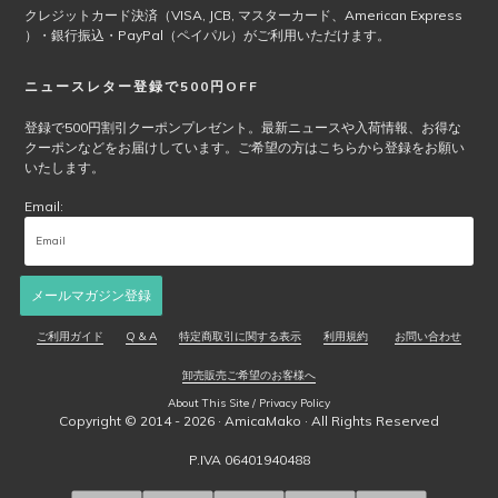
ペ
クレジットカード決済（VISA, JCB, マスターカード、American Express
ー
）・銀行振込・PayPal（ペイパル）がご利用いただけます。
ジ
か
ニュースレター登録で500円OFF
ら
選
登録で500円割引クーポンプレゼント。最新ニュースや入荷情報、お得な
クーポンなどをお届けしています。ご希望の方はこちらから登録をお願い
択
いたします。
で
き
Email:
ま
す
メールマガジン登録
ご利用ガイド
Q & A
特定商取引に関する表示
利用規約
お問い合わせ
卸売販売ご希望のお客様へ
About This Site / Privacy Policy
Copyright © 2014 - 2026 ·
AmicaMako
· All Rights Reserved
P.IVA 06401940488