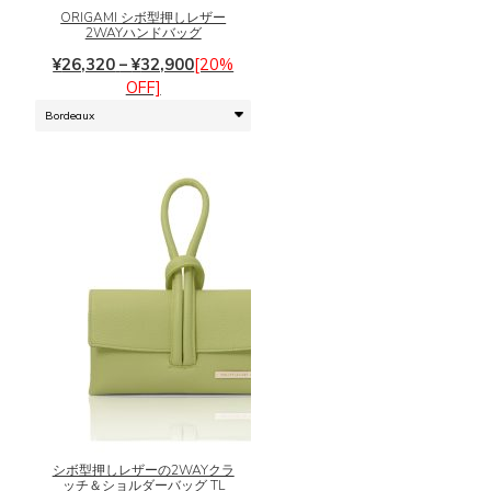
シ
に
ORIGAMI シボ型押しレザー
2WAYハンドバッグ
ョ
は
ン
価
複
¥
26,320
–
¥
32,900
[20%
は
格
数
OFF]
商
帯:
の
品
¥26,320
バ
ペ
–
リ
ー
¥32,900
エ
ジ
ー
か
シ
ら
ョ
選
ン
択
が
で
あ
き
り
ま
ま
す
す。
こ
オ
の
プ
商
シ
品
シボ型押しレザーの2WAYクラ
ョ
に
ッチ＆ショルダーバッグ TL