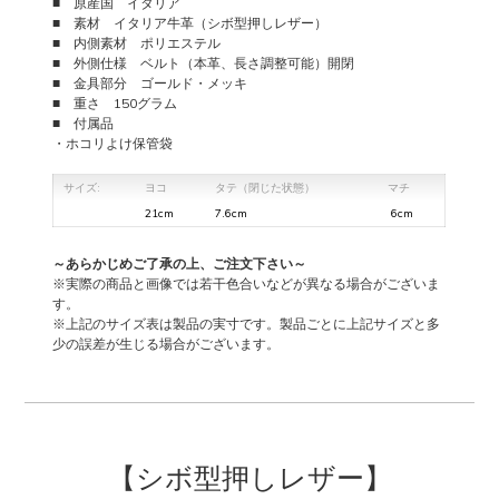
■ 原産国 イタリア
個
■ 素材 イタリア牛革（シボ型押しレザー）
■ 内側素材 ポリエステル
■ 外側仕様 ベルト（本革、長さ調整可能）開閉
■ 金具部分 ゴールド・メッキ
■ 重さ 150グラム
■ 付属品
・ホコリよけ保管袋
サイズ:
ヨコ
タテ（閉じた状態）
マチ
21cm
7.6cm
6cm
～あらかじめご了承の上、ご注文下さい～
※実際の商品と画像では若干色合いなどが異なる場合がございま
す。
※上記のサイズ表は製品の実寸です。製品ごとに上記サイズと多
少の誤差が生じる場合がございます。
【シボ型押しレザー】