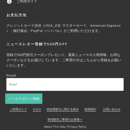
は
ご利用ガイド
商
品
お支払方法
ペ
ー
クレジットカード決済（VISA, JCB, マスターカード、American Express
）・銀行振込・PayPal（ペイパル）がご利用いただけます。
ジ
か
ら
ニュースレター登録で500円OFF
選
登録で500円割引クーポンプレゼント。最新ニュースや入荷情報、お得な
択
クーポンなどをお届けしています。ご希望の方はこちらから登録をお願い
で
いたします。
き
ま
Email:
す
メールマガジン登録
ご利用ガイド
Q & A
特定商取引に関する表示
利用規約
お問い合わせ
卸売販売ご希望のお客様へ
About This Site / Privacy Policy