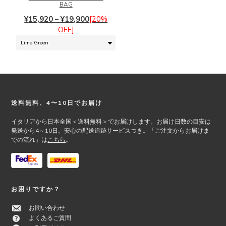
ン
は
BAG
は
複
価
¥
15,920
–
¥
19,900
[20%
商
数
格
OFF]
品
の
帯:
ペ
バ
¥15,920
ー
リ
–
ジ
エ
¥19,900
か
ー
ら
シ
選
ョ
Footer
送料無料、4〜10日でお届け
択
ン
で
が
イタリアから日本全国＜送料無料＞でお届けします。お届け日数の目安は
発送から4～10日。安心の配送追跡サービスつき。「ご注文からお届けま
き
あ
での流れ」は
こちら
。
ま
り
す
ま
す。
オ
プ
お困りですか？
シ
ョ
お問い合わせ
ン
よくあるご質問