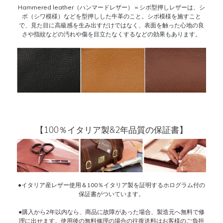
Hammered leather（ハンマードレザー）＝シボ型押しレザーは、シ
ボ（シワ模様）などを型押しした牛革のこと。シボ模様を施すこと
で、見た目に高級感を生み出すだけではなく、表面を触った心地の良
さや指紋などの汚れや傷を目立たなくするなどの効果もあります。
【100％イタリア製&2年品質の保証書】
●イタリア産レザー使用＆100％イタリア製を証明するホログラム付の
保証書がついています。
●購入から2年以内なら、商品に故障があった場合、製造元へ無料で修
理に出せます。使用後の無料修理の場合の往復送料はお客様のご負担