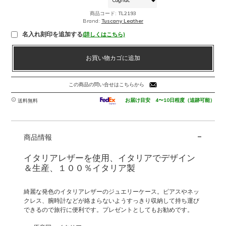
商品コード:
TL2193
Brand:
Tuscany Leather
名入れ刻印を追加する
(詳しくはこちら)
シ
お買い物カゴに追加
ボ
型
押
この商品の問い合せはこちらから
し
レ
お届け目安 4〜10日程度（追跡可能）
送料無料
ザ
ー
-
の
商品情報
ジ
ュ
イタリアレザーを使用、イタリアでデザイン
エ
＆生産、１００％イタリア製
リ
ー
綺麗な発色のイタリアレザーのジュエリーケース。ピアスやネッ
ケ
クレス、腕時計などが絡まらないようすっきり収納して持ち運び
ー
できるので旅行に便利です。プレゼントとしてもお勧めです。
ス