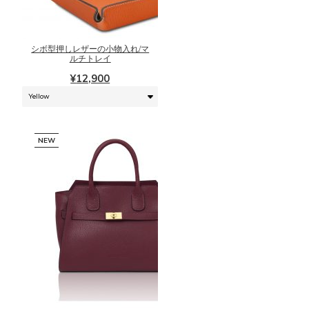
す。
商
オ
品
プ
に
シ
シボ型押しレザーの小物入れ/マ
は
ルチトレイ
ョ
複
ン
¥
12,900
数
は
の
商
バ
品
リ
ペ
NEW
エ
ー
ー
ジ
シ
か
ョ
ら
ン
選
が
択
あ
で
り
き
ま
こ
ま
す。
の
す
オ
商
プ
品