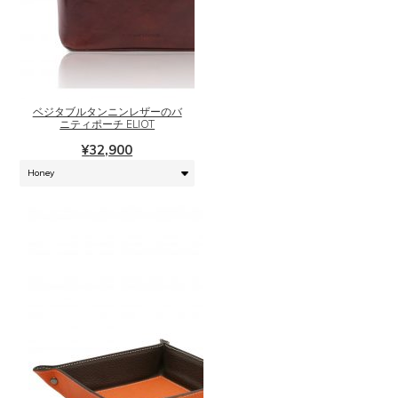
こ
の
商
品
に
ベジタブルタンニンレザーのバ
は
ニティポーチ ELIOT
複
¥
32,900
数
の
バ
リ
エ
ー
シ
ョ
ン
が
あ
り
こ
ま
の