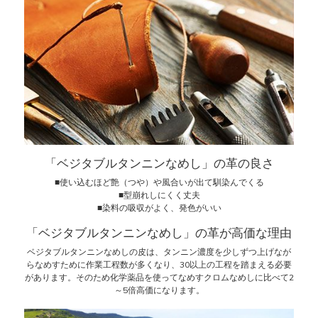
「ベジタブルタンニンなめし」の革の良さ
■使い込むほど艶（つや）や風合いが出て馴染んでくる
■型崩れしにくく丈夫
■染料の吸収がよく、発色がいい
「ベジタブルタンニンなめし」の革が高価な理由
ベジタブルタンニンなめしの皮は、タンニン濃度を少しずつ上げなが
らなめすために作業工程数が多くなり、30以上の工程を踏まえる必要
があります。そのため化学薬品を使ってなめすクロムなめしに比べて2
～5倍高価になります。