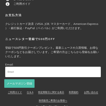
ン
ご利用ガイド
は
商
お支払方法
品
ペ
クレジットカード決済（VISA, JCB, マスターカード、American Express
ー
）・銀行振込・PayPal（ペイパル）がご利用いただけます。
ジ
か
ニュースレター登録で500円OFF
ら
選
登録で500円割引クーポンプレゼント。最新ニュースや入荷情報、お得な
択
クーポンなどをお届けしています。ご希望の方はこちらから登録をお願い
で
いたします。
き
Email:
ま
す
メールマガジン登録
ご利用ガイド
Q & A
特定商取引に関する表示
利用規約
お問い合わせ
卸売販売ご希望のお客様へ