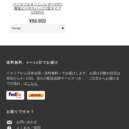
シ
に
ベジタブルタンニンレザーのPC
搬送ビジネスバッグ2室タイプ
ョ
は
URBINO
ン
複
¥
66,900
は
数
商
の
品
バ
ペ
リ
ー
エ
ジ
ー
か
シ
Footer
送料無料、4〜10日でお届け
ら
ョ
選
ン
イタリアから日本全国＜送料無料＞でお届けします。お届け日数の目安は
択
が
発送から4～10日。安心の配送追跡サービスつき。「ご注文からお届けま
で
あ
での流れ」は
こちら
。
き
り
ま
ま
す
す。
オ
お困りですか？
プ
シ
お問い合わせ
ョ
よくあるご質問