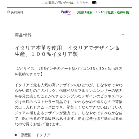
ブ
この商品の問い合せはこちらから
ル
タ
お届け目安 4〜10日程度（追跡可能）
送料無料
ン
ニ
-
ン
商品情報
レ
ザ
イタリア本革を使用、イタリアでデザイン＆
ー
生産、１００％イタリア製
の
PC
【A4サイズ、15.6インチのノート型パソコン38 x 30 x 8cm以内
搬
を収納できます】
送
ビ
イタリアで最も人気の高いデザインのひとつが、しなやかでやわ
らかい造りのこのバッグ。伝統ベジタブルタンニンレザーの魅力
ジ
を存分に楽しむことができるシンプルなデザインのビジネスバッ
ネ
グは当店のベストセラー商品です。やわらかめの造りなので荷物
ス
の出し入れもスムーズにでき、堅苦しくなりすぎないほどよいカ
バ
ジュアル感もあるデザインが魅力です。しなやかですべらかな皮
ッ
で、艶があるので高級感もあります。使えば使うほど味が出る革
グ
なので長くお使い頂けます。
URBINO
■ 原産国 イタリア
個