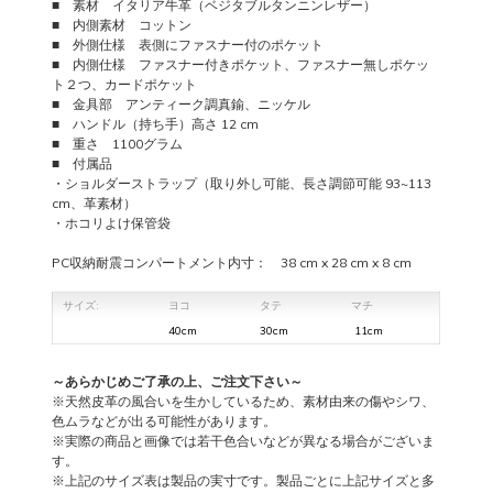
■ 素材 イタリア牛革（ベジタブルタンニンレザー）
■ 内側素材 コットン
■
外側仕様 表側にファスナー付のポケット
■ 内側仕様 ファスナー付きポケット、ファスナー無しポケッ
ト２つ、カードポケット
■ 金具部 アンティーク調真鍮、ニッケル
■ ハンドル（持ち手）高さ 12 cm
■ 重さ 1100グラム
■ 付属品
・ショルダーストラップ（取り外し可能、長さ調節可能 93~113
cm、革素材）
・ホコリよけ保管袋
PC収納耐震コンパートメント内寸： 38 cm x 28 cm x 8 cm
サイズ:
ヨコ
タテ
マチ
40cm
30cm
11cm
～あらかじめご了承の上、ご注文下さい～
※天然皮革の風合いを生かしているため、素材由来の傷やシワ、
色ムラなどが出る可能性があります。
※実際の商品と画像では若干色合いなどが異なる場合がございま
す。
※上記のサイズ表は製品の実寸です。製品ごとに上記サイズと多