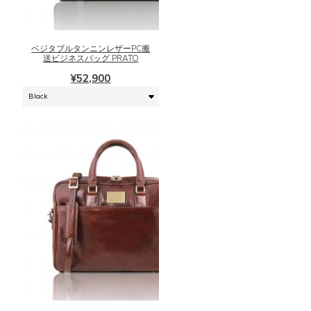
オ
商
プ
品
シ
に
ベジタブルタンニンレザーPC搬
ョ
は
送ビジネスバッグ PRATO
ン
複
¥
52,900
は
数
商
の
品
バ
ペ
リ
ー
エ
ジ
ー
か
シ
ら
ョ
選
ン
択
が
で
あ
き
り
ま
ま
こ
す
す。
の
オ
商
プ
品