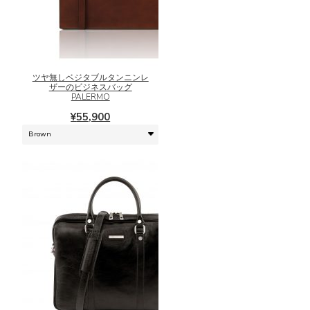
り
ま
こ
す。
の
オ
商
プ
品
シ
に
ツヤ無しベジタブルタンニンレ
ザーのビジネスバッグ
ョ
は
PALERMO
ン
複
¥
55,900
は
数
商
の
品
バ
ペ
リ
ー
エ
ジ
ー
か
シ
ら
ョ
選
ン
択
が
で
あ
き
り
ま
ま
こ
す
す。
の