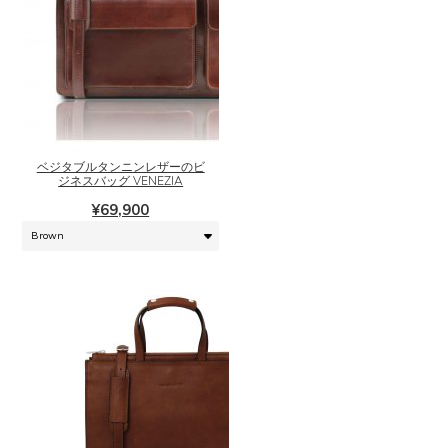
こ
の
商
品
に
ベジタブルタンニンレザーのビ
は
ジネスバッグ VENEZIA
複
¥
69,900
数
の
バ
リ
エ
ー
シ
ョ
ン
が
あ