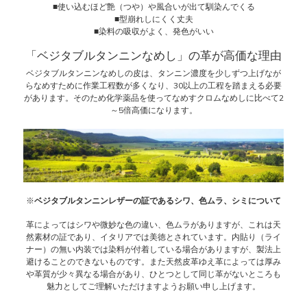
■使い込むほど艶（つや）や風合いが出て馴染んでくる
■型崩れしにくく丈夫
■染料の吸収がよく、発色がいい
「ベジタブルタンニンなめし」の革が高価な理由
ベジタブルタンニンなめしの皮は、タンニン濃度を少しずつ上げなが
らなめすために作業工程数が多くなり、30以上の工程を踏まえる必要
があります。そのため化学薬品を使ってなめすクロムなめしに比べて2
～5倍高価になります。
※
ベジタブルタンニンレザーの証であるシワ、色ムラ、シミについて
革によってはシワや微妙な色の違い、色ムラがありますが、これは天
然素材の証であり、イタリアでは美徳とされています。内貼り（ライ
ナー）の無い内装では染料が付着している場合がありますが、製法上
避けることのできないものです。また天然皮革ゆえ革によっては厚み
や革質が少々異なる場合があり、ひとつとして同じ革がないところも
魅力としてご理解いただけますようお願い申し上げます。