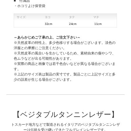
■ 付属品
・ホコリよけ保管袋
サイズ:
ヨコ
タテ
マチ
32cm
24cm
11cm
～あらかじめご了承の上、ご注文下さい～
※天然皮革の特性上、多少色移りする場合がございます。淡色の
洋服との摩擦にご注意ください。
※天然皮革の風合いを生かしているため、素材由来の傷やシワ、
色ムラなどが出る可能性があります。
※実際の商品と画像では若干色合いなどが異なる場合がございま
す。
※上記のサイズ表は製品の実寸です。製品ごとに上記サイズと多
少の誤差が生じる場合がございます。
【ベジタブルタンニンレザー】
トスカーナ地方などで製造されるイタリアのベジタブルタンニンレザ
ーは伝統を受け継いできたフルグレインレザーです。