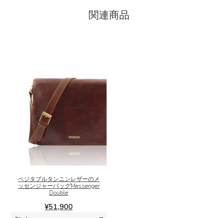
関連商品
こ
の
商
品
に
ベジタブルタンニンレザーのメ
ッセンジャーバッグMessenger
は
Double
複
¥
51,900
数