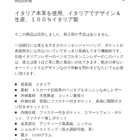
商品情報
イタリア本革を使用、イタリアでデザイン＆
生産、１００％イタリア製
※この商品は完売しました。再入荷の予定はありません。
一泊旅行にも使える大きさのメッセンジャーバッグ。ポケットが
表面部分にも沢山ついていてすっきり収納もできて機能的です。
伝統イタリアンレザーのベジタブルタンニンレザーのこのバッグ
は、使えば使うほど革に艶と風合いが出てきます。飽きの来ない
オーソドックスなデザインなので年齢を問わずどなたにでもお使
い頂けます。
■ 原産国 イタリア
■ 素材 トスカーナ伝統革のベジタブルタンニンなめしレザー
■ 内側素材 天然豚皮、コットン裏張り
■ 外側仕様 背面にファスナー付きポケット、表側に開閉ボタ
ン付きポケット２つ
■ 内側仕様 ファスナー付きポケット、スマートフォン・ポケ
ット、ファスナー無しポケット
■ 金具部分 アンティーク風真鍮、ニッケル
■ ショルダーストラップ（長さ調節可能、革）
■ 重さ 1100グラム