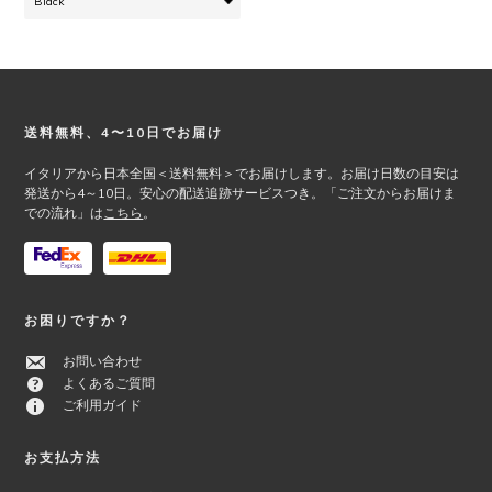
の
バ
リ
エ
ー
シ
Footer
送料無料、4〜10日でお届け
ョ
ン
イタリアから日本全国＜送料無料＞でお届けします。お届け日数の目安は
が
発送から4～10日。安心の配送追跡サービスつき。「ご注文からお届けま
あ
での流れ」は
こちら
。
り
ま
す。
オ
お困りですか？
プ
シ
お問い合わせ
ョ
よくあるご質問
ン
ご利用ガイド
は
商
お支払方法
品
ペ