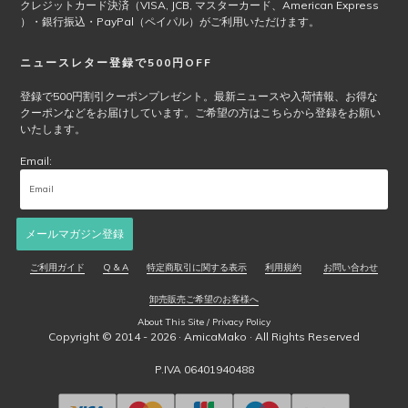
クレジットカード決済（VISA, JCB, マスターカード、American Express
ー
）・銀行振込・PayPal（ペイパル）がご利用いただけます。
ジ
か
ニュースレター登録で500円OFF
ら
選
登録で500円割引クーポンプレゼント。最新ニュースや入荷情報、お得な
択
クーポンなどをお届けしています。ご希望の方はこちらから登録をお願い
で
いたします。
き
Email:
ま
す
メールマガジン登録
ご利用ガイド
Q & A
特定商取引に関する表示
利用規約
お問い合わせ
卸売販売ご希望のお客様へ
About This Site / Privacy Policy
Copyright © 2014 - 2026 ·
AmicaMako
· All Rights Reserved
P.IVA 06401940488