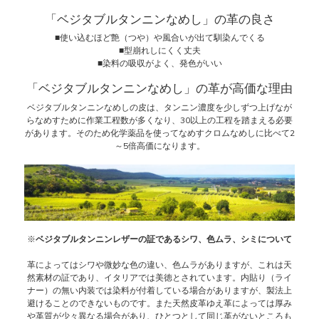
「ベジタブルタンニンなめし」の革の良さ
■使い込むほど艶（つや）や風合いが出て馴染んでくる
■型崩れしにくく丈夫
■染料の吸収がよく、発色がいい
「ベジタブルタンニンなめし」の革が高価な理由
ベジタブルタンニンなめしの皮は、タンニン濃度を少しずつ上げなが
らなめすために作業工程数が多くなり、30以上の工程を踏まえる必要
があります。そのため化学薬品を使ってなめすクロムなめしに比べて2
～5倍高価になります。
※
ベジタブルタンニンレザーの証であるシワ、色ムラ、シミについて
革によってはシワや微妙な色の違い、色ムラがありますが、これは天
然素材の証であり、イタリアでは美徳とされています。内貼り（ライ
ナー）の無い内装では染料が付着している場合がありますが、製法上
避けることのできないものです。また天然皮革ゆえ革によっては厚み
や革質が少々異なる場合があり、ひとつとして同じ革がないところも