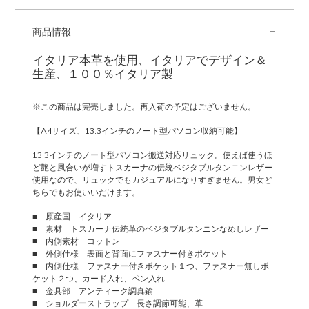
-
商品情報
イタリア本革を使用、イタリアでデザイン＆
生産、１００％イタリア製
※この商品は完売しました。再入荷の予定はございません。
【A4サイズ、13.3インチのノート型パソコン収納可能】
13.3インチのノート型パソコン搬送対応リュック。使えば使うほ
ど艶と風合いが増すトスカーナの伝統ベジタブルタンニンレザー
使用なので、リュックでもカジュアルになりすぎません。男女ど
ちらでもお使いいだけます。
■ 原産国 イタリア
■ 素材 トスカーナ伝統革のベジタブルタンニンなめしレザー
■ 内側素材 コットン
■ 外側仕様 表面と背面にファスナー付きポケット
■ 内側仕様 ファスナー付きポケット１つ、ファスナー無しポ
ケット２つ、カード入れ、ペン入れ
■ 金具部 アンティーク調真鍮
■ ショルダーストラップ 長さ調節可能、革