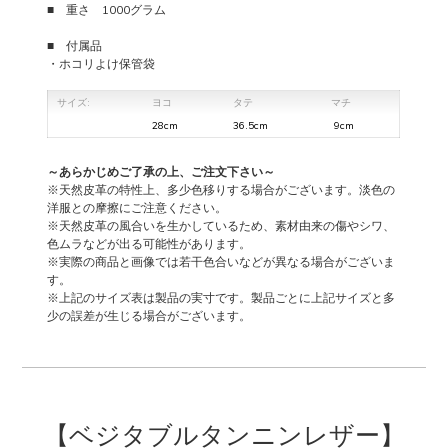
■ 重さ 1000グラム
■ 付属品
・ホコリよけ保管袋
サイズ:
ヨコ
タテ
マチ
28cm
36.5cm
9cm
～あらかじめご了承の上、ご注文下さい～
※天然皮革の特性上、多少色移りする場合がございます。淡色の
洋服との摩擦にご注意ください。
※天然皮革の風合いを生かしているため、素材由来の傷やシワ、
色ムラなどが出る可能性があります。
※実際の商品と画像では若干色合いなどが異なる場合がございま
す。
※上記のサイズ表は製品の実寸です。製品ごとに上記サイズと多
少の誤差が生じる場合がございます。
【ベジタブルタンニンレザー】