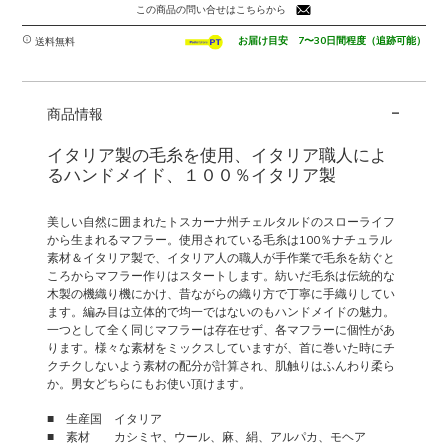
この商品の問い合せはこちらから
お届け目安 7〜30日間程度（追跡可能）
送料無料
-
商品情報
イタリア製の毛糸を使用、イタリア職人によ
るハンドメイド、１００％イタリア製
美しい自然に囲まれたトスカーナ州チェルタルドのスローライフ
から生まれるマフラー。使用されている毛糸は100％ナチュラル
素材＆イタリア製で、イタリア人の職人が手作業で毛糸を紡ぐと
ころからマフラー作りはスタートします。紡いだ毛糸は伝統的な
木製の機織り機にかけ、昔ながらの織り方で丁寧に手織りしてい
ます。編み目は立体的で均一ではないのもハンドメイドの魅力。
一つとして全く同じマフラーは存在せず、各マフラーに個性があ
ります。様々な素材をミックスしていますが、首に巻いた時にチ
クチクしないよう素材の配分が計算され、肌触りはふんわり柔ら
か。男女どちらにもお使い頂けます。
■ 生産国 イタリア
■ 素材 カシミヤ、ウール、麻、絹、アルパカ、モヘア