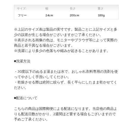
サイズ:
幅
長さ
重さ
フリー
24cm
200cm
180g
※上記のサイズ表は製品の実寸です。製品ごとに上記サイズと多
少の誤差が生じる場合がございますがご了承ください。
※表示される画像の色は、モニターやブラウザ等によって実際の
商品と若干異なる場合がございます。
※洗濯により多少の色落ちや縮みが起きることがあります。
■洗濯方法
・30度以下のぬるま湯または水で、おしゃれ衣料専用の洗剤を使
ってやさしく手洗いしてください。
・乾燥させる際は絶対に絞らず、長く平らにしたまま乾かせてく
ださい。
■配送について
こちらの商品は国際郵便による配送になります。当店他の商品よ
りも配送日数がかかり、2週間ほど要する場合もございますので
予めご了承ください。