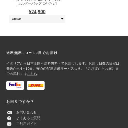
は
ョルダーバッグ CARMEN
ョ
複
ン
¥
24,900
数
は
の
商
バ
品
リ
ペ
エ
ー
ー
ジ
シ
か
Footer
送料無料、4〜10日でお届け
ョ
ら
ン
イタリアから日本全国＜送料無料＞でお届けします。お届け日数の目安は
選
が
発送から4～10日。安心の配送追跡サービスつき。「ご注文からお届けま
択
での流れ」は
こちら
。
あ
で
り
き
ま
ま
す。
す
オ
お困りですか？
プ
シ
お問い合わせ
ョ
よくあるご質問
ン
ご利用ガイド