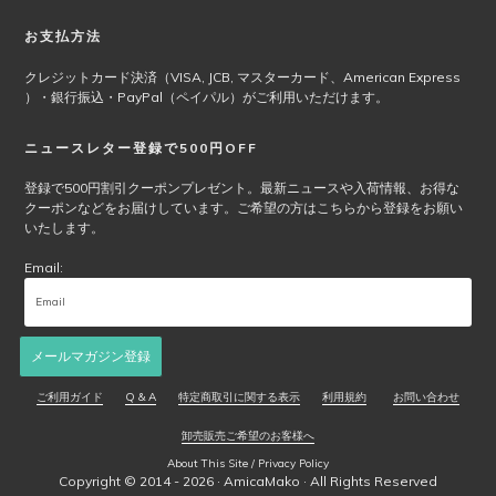
は
商
お支払方法
品
ペ
クレジットカード決済（VISA, JCB, マスターカード、American Express
ー
）・銀行振込・PayPal（ペイパル）がご利用いただけます。
ジ
か
ニュースレター登録で500円OFF
ら
選
登録で500円割引クーポンプレゼント。最新ニュースや入荷情報、お得な
クーポンなどをお届けしています。ご希望の方はこちらから登録をお願い
択
いたします。
で
き
Email:
ま
す
メールマガジン登録
ご利用ガイド
Q & A
特定商取引に関する表示
利用規約
お問い合わせ
卸売販売ご希望のお客様へ
About This Site / Privacy Policy
Copyright © 2014 - 2026 ·
AmicaMako
· All Rights Reserved