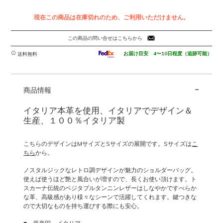
現在この商品は在庫切れのため、ご利用いただけません。
この商品の問い合せはこちらから
お届け目安 4〜10日程度（追跡可能）
送料無料
-
商品情報
イタリア本革を使用、イタリアでデザイン＆
生産、１００％イタリア製
こちらのデザインはMサイズとSサイズの展開です。Sサイズは
こ
ちら
から。
ノスタルジックなレトロ調デザインが魅力のショルダーバッグ。
使えば使うほど艶と風合いが増すので、長くお使い頂けます。ト
スカーナ伝統のベジタブルタンニンレザーはしなやかですべらか
な革、高級感があり様々なシーンで活躍してくれます。鍵つきな
ので大切なものを持ち運びする際にも安心。