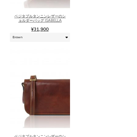
商
オ
品
プ
に
シ
ベジタブルタンニンレザーのシ
は
ョルダーバッグ ISABELLA
ョ
複
ン
¥
31,900
数
は
の
商
バ
品
リ
ペ
エ
ー
ー
ジ
シ
か
ョ
ら
ン
選
が
択
あ
で
り
き
こ
ま
ま
の
す。
す
商
オ
品
プ
に
シ
ベジタブルタンニンレザーのシ