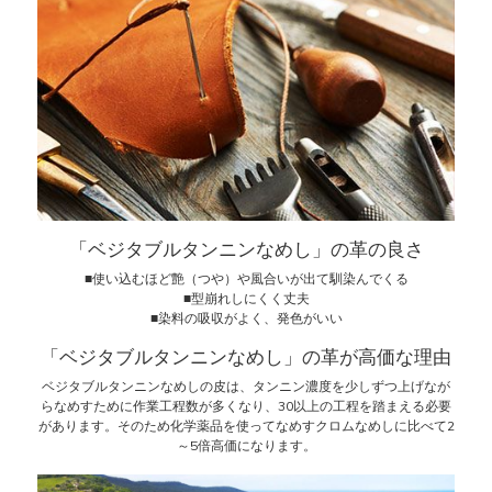
「ベジタブルタンニンなめし」の革の良さ
■使い込むほど艶（つや）や風合いが出て馴染んでくる
■型崩れしにくく丈夫
■染料の吸収がよく、発色がいい
「ベジタブルタンニンなめし」の革が高価な理由
ベジタブルタンニンなめしの皮は、タンニン濃度を少しずつ上げなが
らなめすために作業工程数が多くなり、30以上の工程を踏まえる必要
があります。そのため化学薬品を使ってなめすクロムなめしに比べて2
～5倍高価になります。