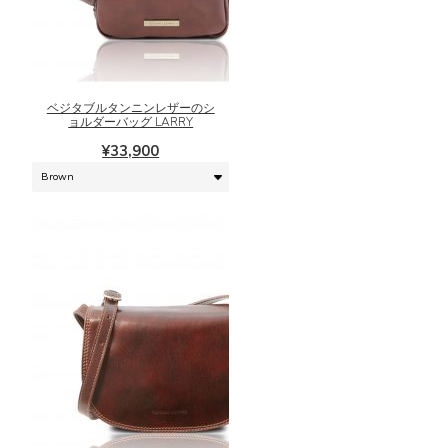
こ
ま
の
す。
商
オ
品
プ
に
シ
ベジタブルタンニンレザーのシ
は
ョルダーバッグ LARRY
ョ
複
ン
¥
33,900
数
は
の
商
バ
品
リ
ペ
エ
ー
ー
ジ
シ
か
ョ
ら
ン
選
が
択
あ
で
り
き
こ
ま
ま
の
す。
す