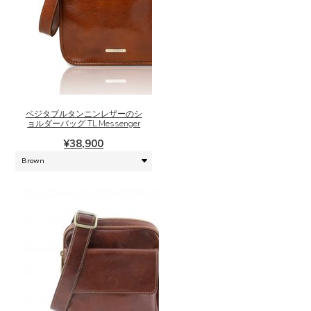
こ
の
商
品
に
ベジタブルタンニンレザーのシ
は
ョルダーバッグ TL Messenger
複
¥
38,900
数
の
バ
リ
エ
ー
シ
ョ
ン
が
あ
り