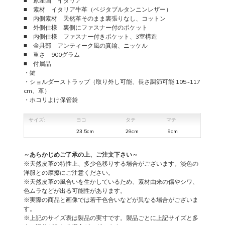
■ 原産国 イタリア
■ 素材 イタリア牛革（ベジタブルタンニンレザー）
■ 内側素材 天然革そのまま裏張りなし、コットン
■
外側仕様 裏側にファスナー付のポケット
■ 内側仕様 ファスナー付きポケット、3室構造
■ 金具部 アンティーク風の真鍮、ニッケル
■ 重さ 900グラム
■ 付属品
・鍵
・ショルダーストラップ（取り外し可能、長さ調節可能 105~117
cm、革）
・ホコリよけ保管袋
サイズ:
ヨコ
タテ
マチ
23.5cm
29cm
9cm
～あらかじめご了承の上、ご注文下さい～
※天然皮革の特性上、多少色移りする場合がございます。淡色の
洋服との摩擦にご注意ください。
※天然皮革の風合いを生かしているため、素材由来の傷やシワ、
色ムラなどが出る可能性があります。
※実際の商品と画像では若干色合いなどが異なる場合がございま
す。
※上記のサイズ表は製品の実寸です。製品ごとに上記サイズと多