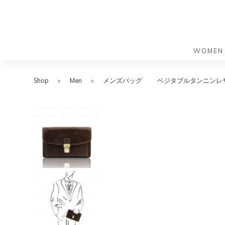
WOMEN
S
S
k
k
Shop
»
Men
»
メンズバッグ
ベジタブルタンニンレザ
バッグ
バッグ
i
i
すべての
すべての
p
p
ハンドバ
ショルダ
t
t
ショルダ
ビジネス
o
o
トートバ
トートバ
m
f
リュック
メッセン
a
o
i
o
旅行バッ
リュック
ース）
n
t
旅行バッ
ドクター
ース）
c
e
セカンド
o
r