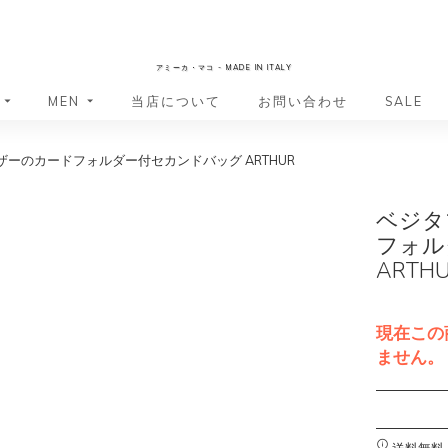
AmicaMako
アミーカ・マコ - MADE IN ITALY
MEN
当店について
お問い合わせ
SALE
ーのカードフォルダー付セカンドバッグ ARTHUR
革小物・革アイテム
革小物・革アイテム
バッグ
バッグ
財布
財布
ベジタ
ッグ
ーバッグ
ポーチ・バニティケース
アクセサリー・ステーショナリー
フォル
ーバッグ
バッグ
アクセサリー・ステーショナリー
ポーチ
ARTH
ッグ
ッグ
ドキュメントケース
ドキュメントケース
・バックパック
ジャーバッグ
現在この
グ（ボストンバッグ・スーツケ
・バックパック
ません。
グ（ボストンバッグ・スーツケ
A
バッグ
l
バッグ
t
送料無料