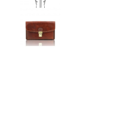
n
ドクター
t
e
n
t