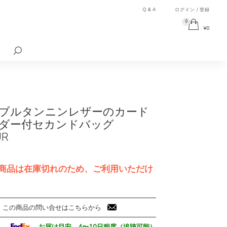
Q & A
ログイン / 登録
0
¥
0
検
索
対
象:
ブルタンニンレザーのカード
ダー付セカンドバッグ
UR
商品は在庫切れのため、ご利用いただけ
この商品の問い合せはこちらから
お届け目安 4〜10日程度（追跡可能）