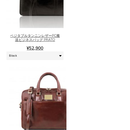
こ
の
商
品
に
ベジタブルタンニンレザーPC搬
は
送ビジネスバッグ PRATO
複
¥
52,900
数
の
バ
リ
エ
ー
シ
ョ
ン
が
あ
り
こ
ま
の