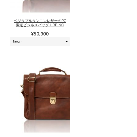
す。
商
オ
品
プ
に
シ
ベジタブルタンニンレザーのPC
は
搬送ビジネスバッグ URBINO
ョ
複
ン
¥
50,900
数
は
の
商
バ
品
リ
ペ
エ
ー
ー
ジ
シ
か
ョ
ら
ン
選
が
択
あ
で
り
き
ま
こ
ま
す。
の
す
オ
商
プ
品