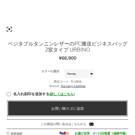
ベジタブルタンニンレザーのPC搬送ビジネスバッグ
2室タイプ URBINO
¥
66,900
カラーの選択
商品コード:
TL1894
Brand:
Tuscany Leather
名入れ刻印を追加する
(詳しくはこちら)
ベ
お買い物カゴに追加
ジ
タ
ブ
この商品の問い合せはこちらから
ル
タ
お届け目安 4〜10日程度（追跡可能）
送料無料