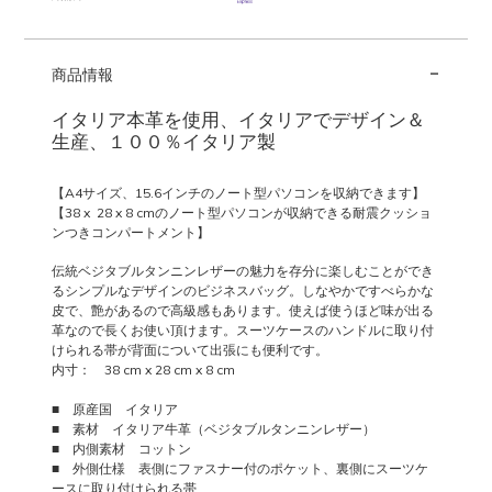
ン
ニ
-
ン
商品情報
レ
ザ
イタリア本革を使用、イタリアでデザイン＆
ー
生産、１００％イタリア製
の
PC
【A4サイズ、15.6インチのノート型パソコンを収納できます】
搬
【38 x 28 x 8 cmのノート型パソコンが収納できる耐震クッショ
送
ンつきコンパートメント】
ビ
伝統ベジタブルタンニンレザーの魅力を存分に楽しむことができ
ジ
るシンプルなデザインのビジネスバッグ。しなやかですべらかな
ネ
皮で、艶があるので高級感もあります。使えば使うほど味が出る
ス
革なので長くお使い頂けます。スーツケースのハンドルに取り付
バ
けられる帯が背面について出張にも便利です。
ッ
内寸： 38 cm x 28 cm x 8 cm
グ
■ 原産国 イタリア
2
■ 素材 イタリア牛革（ベジタブルタンニンレザー）
室
■ 内側素材 コットン
タ
■
外側仕様 表側にファスナー付のポケット、裏側にスーツケ
イ
ースに取り付けられる帯