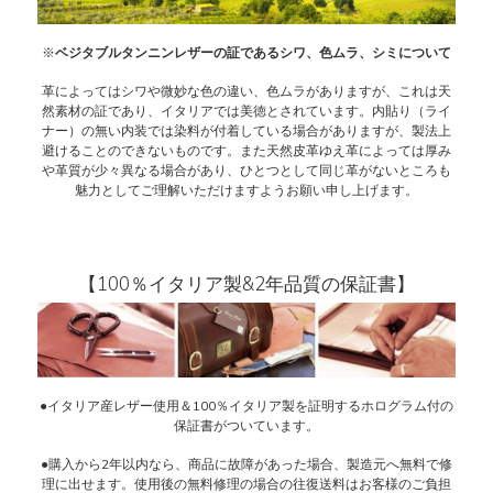
※
ベジタブルタンニンレザーの証であるシワ、色ムラ、シミについて
革によってはシワや微妙な色の違い、色ムラがありますが、これは天
然素材の証であり、イタリアでは美徳とされています。内貼り（ライ
ナー）の無い内装では染料が付着している場合がありますが、製法上
避けることのできないものです。また天然皮革ゆえ革によっては厚み
や革質が少々異なる場合があり、ひとつとして同じ革がないところも
魅力としてご理解いただけますようお願い申し上げます。
【100％イタリア製&2年品質の保証書】
●イタリア産レザー使用＆100％イタリア製を証明するホログラム付の
保証書がついています。
●購入から2年以内なら、商品に故障があった場合、製造元へ無料で修
理に出せます。使用後の無料修理の場合の往復送料はお客様のご負担