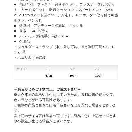
プ
■ 内側仕様 ファスナー付きポケット、ファスナー無しポケッ
URBINO
ト、カードポケット、耐震クッションコンパートメント（38 x
28 x 8 cmのノート型パソコン対応）、キーホルダー取り付け可能
個
ボタン、ペン入れ
■ 金具部 アンティーク調真鍮、ニッケル
■ 重さ 1400グラム
■ ハンドル（持ち手）高さ 12 cm
■ 付属品
・ショルダーストラップ（取り外し可能、長さ調節可能 93~113
cm、革）
・ホコリよけ保管袋
サイズ:
ヨコ
タテ
マチ
40cm
30cm
15cm
～あらかじめご了承の上、ご注文下さい～
※天然皮革の風合いを生かしているため、素材由来の傷やシワ、
色ムラなどが出る可能性があります。
※実際の商品と画像では若干色合いなどが異なる場合がございま
す。
※上記のサイズ表は製品の実寸です。製品ごとに上記サイズと多
少の誤差が生じる場合がございます。