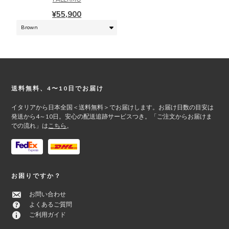
ン
複
は
¥
55,900
数
商
の
品
バ
ペ
リ
ー
エ
ジ
ー
か
シ
ら
Footer
送料無料、4〜10日でお届け
ョ
選
ン
イタリアから日本全国＜送料無料＞でお届けします。お届け日数の目安は
択
が
発送から4～10日。安心の配送追跡サービスつき。「ご注文からお届けま
で
あ
での流れ」は
こちら
。
き
り
ま
ま
す
す。
オ
お困りですか？
プ
シ
お問い合わせ
ョ
よくあるご質問
ン
ご利用ガイド
は