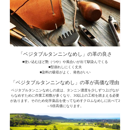
「ベジタブルタンニンなめし」の革の良さ
■使い込むほど艶（つや）や風合いが出て馴染んでくる
■型崩れしにくく丈夫
■染料の吸収がよく、発色がいい
「ベジタブルタンニンなめし」の革が高価な理由
ベジタブルタンニンなめしの皮は、タンニン濃度を少しずつ上げなが
らなめすために作業工程数が多くなり、30以上の工程を踏まえる必要
があります。そのため化学薬品を使ってなめすクロムなめしに比べて2
～5倍高価になります。