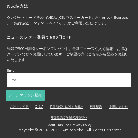
商
お支払方法
品
ペ
クレジットカード決済（VISA, JCB, マスターカード、American Express
ー
）・銀行振込・PayPal（ペイパル）がご利用いただけます。
ジ
か
ニュースレター登録で500円OFF
ら
選
登録で500円割引クーポンプレゼント。最新ニュースや入荷情報、お得な
択
クーポンなどをお届けしています。ご希望の方はこちらから登録をお願い
で
いたします。
き
Email:
ま
す
メールマガジン登録
ご利用ガイド
Q & A
特定商取引に関する表示
利用規約
お問い合わせ
卸売販売ご希望のお客様へ
About This Site / Privacy Policy
Copyright © 2014 - 2026 ·
AmicaMako
· All Rights Reserved