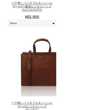
シ
に
ツヤ無しベジタブルタンニンレ
ザーのPC搬送ビジネスバッグ
ョ
は
ALESSANDRIA
ン
複
¥
82,900
は
数
商
の
品
バ
ペ
リ
ー
エ
ジ
ー
か
シ
ら
ョ
選
ン
択
が
で
あ
き
り
ま
ま
こ
す
す。
の
オ
商
プ
品
シ
に
ツヤ無しベジタブルタンニンレ
ョ
ザーのビジネスバッグ
は
PALERMO