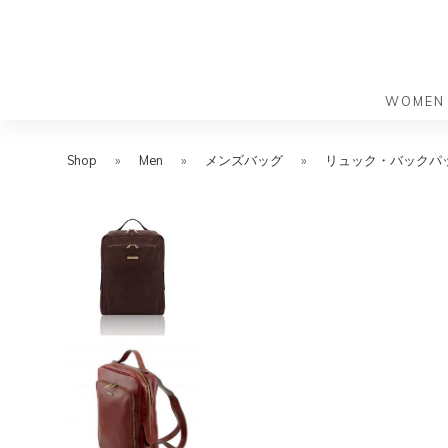
WOMEN
S
S
k
k
Shop
»
Men
»
メンズバッグ
»
リュック・バックパ
バッグ
バッグ
i
i
すべての
すべての
p
p
ハンドバ
ショルダ
t
t
ショルダ
ビジネス
o
o
トートバ
トートバ
m
f
リュック
メッセン
a
o
i
o
旅行バッ
リュック
ース）
n
t
旅行バッ
ドクター
ース）
c
e
セカンド
o
r