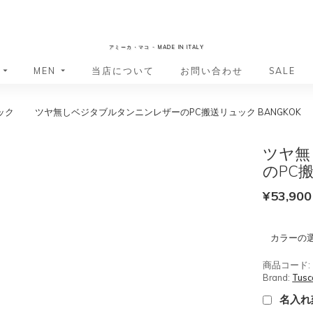
AmicaMako
アミーカ・マコ - MADE IN ITALY
MEN
当店について
お問い合わせ
SALE
ック
ツヤ無しベジタブルタンニンレザーのPC搬送リュック BANGKOK
革小物・革アイテム
革小物・革アイテム
バッグ
バッグ
財布
財布
ツヤ無
ッグ
ーバッグ
ポーチ・バニティケース
アクセサリー・ステーショナリー
のPC搬
ーバッグ
バッグ
アクセサリー・ステーショナリー
ポーチ
¥
53,900
ッグ
ッグ
ドキュメントケース
ドキュメントケース
・バックパック
ジャーバッグ
カラーの
グ（ボストンバッグ・スーツケ
・バックパック
グ（ボストンバッグ・スーツケ
商品コード:
バッグ
Brand:
Tusc
バッグ
名入れ