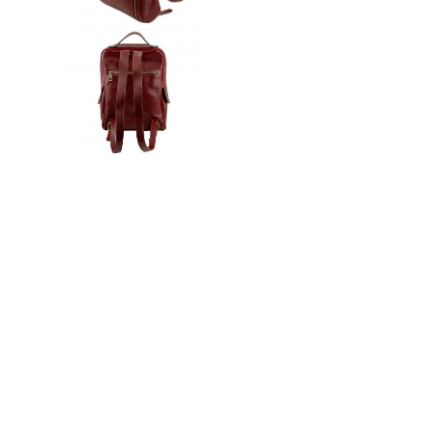
n
ドクター
t
e
n
t