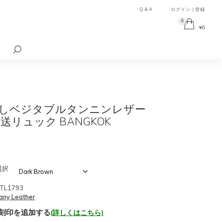
Q & A
ログイン / 登録
0
¥
0
検
索
対
象:
しベジタブルタンニンレザー
送リュック BANGKOK
選択
TL1793
any Leather
刻印を追加する
(詳しくはこちら)