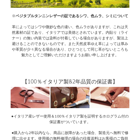
※
ベジタブルタンニンレザーの証であるシワ、色ムラ、シミについて
革によってはシワや微妙な色の違い、色ムラがありますが、これは天
然素材の証であり、イタリアでは美徳とされています。内貼り（ライ
ナー）の無い内装では染料が付着している場合がありますが、製法上
避けることのできないものです。また天然皮革ゆえ革によっては厚み
や革質が少々異なる場合があり、ひとつとして同じ革がないところも
魅力としてご理解いただけますようお願い申し上げます。
【100％イタリア製&2年品質の保証書】
●イタリア産レザー使用＆100％イタリア製を証明するホログラム付の
保証書がついています。
●購入から2年以内なら、商品に故障があった場合、製造元へ無料で修
理に出せます。使用後の無料修理の場合の往復送料はお客様のご負担