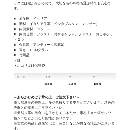
ッグには鍵がかかるので、大切なものを持ち運ぶ時でも安心で
す。
■ 原産国 イタリア
■ 素材 イタリア牛革（ベジタブルタンニンレザー）
■ 内側素材 コットン
■ 内側仕様 ファスナー付きポケット、ファスナー無しポケッ
ト２つ
■ 金具部 アンティーク調真鍮
■ 重さ 1300グラム
■ 付属品
・鍵
・ホコリよけ保管袋
サイズ:
ヨコ
タテ
マチ
36cm
21cm
18cm
～あらかじめご了承の上、ご注文下さい～
※天然皮革の特性上、多少色移りする場合がございます。淡色の
洋服との摩擦にご注意ください。
※天然皮革の風合いを生かしているため、素材由来の傷やシワ、
色ムラなどが出る可能性があります。
※実際の商品と画像では若干色合いなどが異なる場合がございま
す。