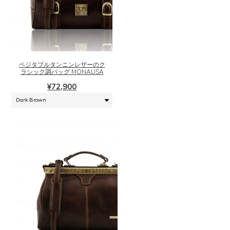
こ
の
商
品
に
ベジタブルタンニンレザーのク
は
ラシック調バッグ MONALISA
複
¥
72,900
数
の
バ
リ
エ
ー
シ
ョ
ン
が
あ
り
ま
こ