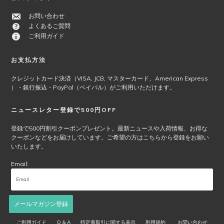
シ
お問い合わせ
ョ
よくあるご質問
ン
ご利用ガイド
は
商
お支払方法
品
ペ
クレジットカード決済（VISA, JCB, マスターカード、American Express
ー
）・銀行振込・PayPal（ペイパル）がご利用いただけます。
ジ
か
ニュースレター登録で500円OFF
ら
選
登録で500円割引クーポンプレゼント。最新ニュースや入荷情報、お得な
択
クーポンなどをお届けしています。ご希望の方はこちらから登録をお願い
で
いたします。
き
Email:
ま
す
メールマガジン登録
ご利用ガイド
Q & A
特定商取引に関する表示
利用規約
お問い合わせ