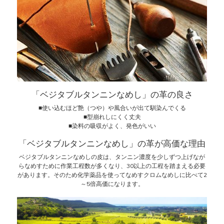
「ベジタブルタンニンなめし」の革の良さ
■使い込むほど艶（つや）や風合いが出て馴染んでくる
■型崩れしにくく丈夫
■染料の吸収がよく、発色がいい
「ベジタブルタンニンなめし」の革が高価な理由
ベジタブルタンニンなめしの皮は、タンニン濃度を少しずつ上げなが
らなめすために作業工程数が多くなり、30以上の工程を踏まえる必要
があります。そのため化学薬品を使ってなめすクロムなめしに比べて2
～5倍高価になります。