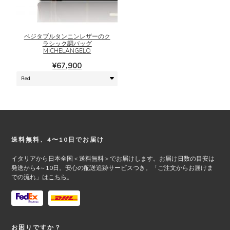
す。
の
オ
商
プ
品
シ
に
ベジタブルタンニンレザーのク
ラシック調バッグ
ョ
は
MICHELANGELO
ン
複
¥
67,900
は
数
商
の
品
バ
ペ
リ
ー
エ
ジ
ー
か
シ
Footer
送料無料、4〜10日でお届け
ら
ョ
選
ン
イタリアから日本全国＜送料無料＞でお届けします。お届け日数の目安は
択
が
発送から4～10日。安心の配送追跡サービスつき。「ご注文からお届けま
で
あ
での流れ」は
こちら
。
き
り
ま
ま
す
す。
オ
お困りですか？
プ