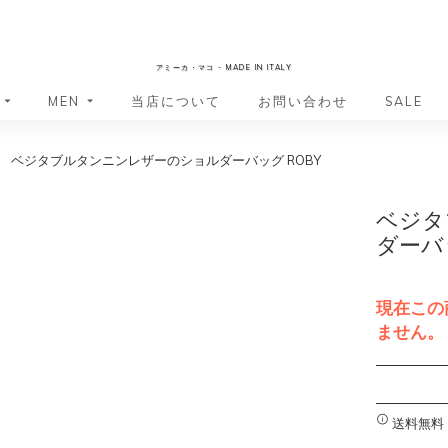
AmicaMako
アミーカ・マコ - MADE IN ITALY
MEN
当店について
お問い合わせ
SALE
ベジタブルタンニンレザーのショルダーバッグ ROBY
革小物・革アイテム
革小物・革アイテム
バッグ
バッグ
財布
財布
ベジタ
ッグ
ーバッグ
ポーチ・バニティケース
アクセサリー・ステーショナリー
ダーバッ
ーバッグ
バッグ
アクセサリー・ステーショナリー
ポーチ
ッグ
ッグ
ドキュメントケース
ドキュメントケース
現在この
・バックパック
ジャーバッグ
ません。
グ（ボストンバッグ・スーツケ
・バックパック
A
グ（ボストンバッグ・スーツケ
l
バッグ
t
送料無料
バッグ