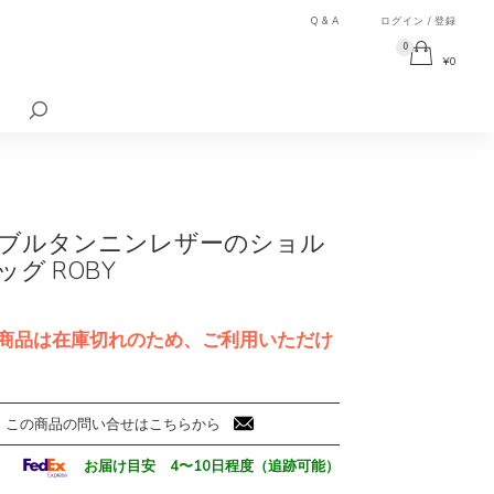
Q & A
ログイン / 登録
0
¥
0
検
索
対
象:
ブルタンニンレザーのショル
グ ROBY
商品は在庫切れのため、ご利用いただけ
この商品の問い合せはこちらから
お届け目安 4〜10日程度（追跡可能）