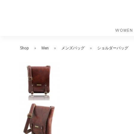
WOMEN
S
S
k
k
Shop
»
Men
»
メンズバッグ
»
ショルダーバッグ
バッグ
バッグ
i
i
すべての
すべての
p
p
ハンドバ
ショルダ
t
t
ショルダ
ビジネス
o
o
トートバ
トートバ
m
f
リュック
メッセン
a
o
i
o
旅行バッ
リュック
ース）
n
t
旅行バッ
ドクター
ース）
c
e
セカンド
o
r