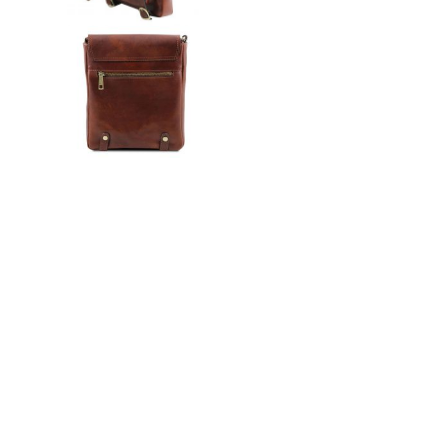
n
ドクター
t
e
n
t