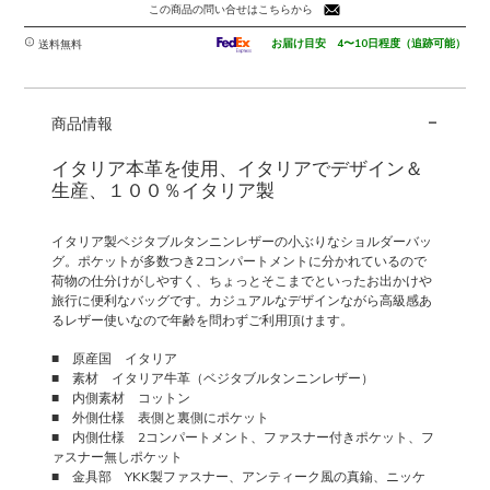
ブ
この商品の問い合せはこちらから
ル
タ
お届け目安 4〜10日程度（追跡可能）
送料無料
ン
ニ
-
ン
商品情報
レ
ザ
イタリア本革を使用、イタリアでデザイン＆
ー
生産、１００％イタリア製
の
シ
イタリア製ベジタブルタンニンレザーの小ぶりなショルダーバッ
ョ
グ。ポケットが多数つき2コンパートメントに分かれているので
ル
荷物の仕分けがしやすく、ちょっとそこまでといったお出かけや
ダ
旅行に便利なバッグです。カジュアルなデザインながら高級感あ
るレザー使いなので年齢を問わずご利用頂けます。
ー
バ
■ 原産国 イタリア
ッ
■ 素材 イタリア牛革（ベジタブルタンニンレザー）
グ
■ 内側素材 コットン
LARRY
■
外側仕様 表側と裏側にポケット
個
■ 内側仕様 2コンパートメント、ファスナー付きポケット、フ
ァスナー無しポケット
■ 金具部 YKK製ファスナー、アンティーク風の真鍮、ニッケ