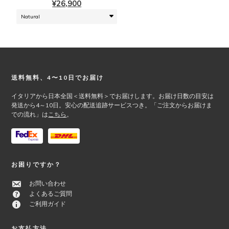
¥
26,900
は
数
商
の
品
バ
ペ
リ
ー
エ
ジ
ー
か
シ
Footer
送料無料、4〜10日でお届け
ら
ョ
選
ン
イタリアから日本全国＜送料無料＞でお届けします。お届け日数の目安は
択
が
発送から4～10日。安心の配送追跡サービスつき。「ご注文からお届けま
での流れ」は
こちら
。
で
あ
き
り
ま
ま
す
す。
オ
お困りですか？
プ
シ
お問い合わせ
ョ
よくあるご質問
ン
ご利用ガイド
は
商
お支払方法