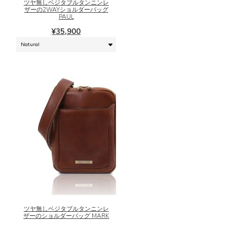
シ
に
ツヤ無しベジタブルタンニンレ
ザーの2WAYショルダーバッグ
ョ
は
PAUL
ン
複
¥
35,900
は
数
商
の
品
バ
ペ
リ
ー
エ
ジ
ー
か
シ
ら
ョ
選
ン
択
が
で
あ
き
り
ま
ま
こ
す
す。
の
オ
商
プ
品
シ
に
ツヤ無しベジタブルタンニンレ
ョ
は
ザーのショルダーバッグ MARK
ン
複