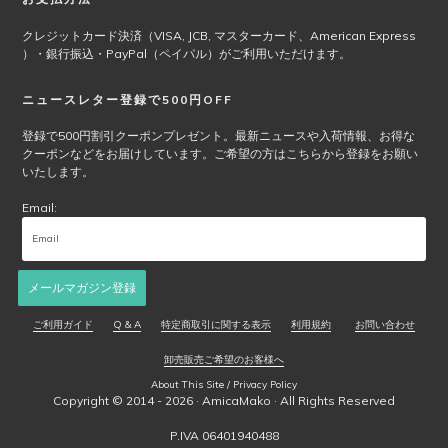
品
ペ
クレジットカード決済（VISA, JCB, マスターカード、American Express
ー
）・銀行振込・PayPal（ペイパル）がご利用いただけます。
ジ
か
ニュースレター登録で500円OFF
ら
選
登録で500円割引クーポンプレゼント。最新ニュースや入荷情報、お得な
クーポンなどをお届けしています。ご希望の方はこちらから登録をお願い
択
いたします。
で
き
Email:
ま
す
メールマガジン登録
ご利用ガイド
Q & A
特定商取引に関する表示
利用規約
お問い合わせ
卸売販売ご希望のお客様へ
About This Site / Privacy Policy
Copyright © 2014 - 2026 ·
AmicaMako
· All Rights Reserved
P.IVA 06401940488