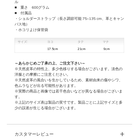
ル
■ 重さ 600グラム
■ 付属品
・ショルダーストラップ（長さ調節可能 75~135 cm、革とキャン
バス地）
・ホコリよけ保管袋
サイズ:
ヨコ
タテ
マチ
17.5cm
21cm
9cm
～あらかじめご了承の上、ご注文下さい～
※天然皮革の特性上、多少色移りする場合がございます。淡色の
洋服との摩擦にご注意ください。
※天然皮革の風合いを生かしているため、素材由来の傷やシワ、
色ムラなどが出る可能性があります。
※実際の商品と画像では若干色合いなどが異なる場合がございま
す。
※上記のサイズ表は製品の実寸です。製品ごとに上記サイズと多
少の誤差が生じる場合がございます。
+
カスタマーレビュー