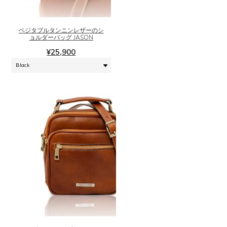
商
品
に
ベジタブルタンニンレザーのシ
は
ョルダーバッグ JASON
複
¥
25,900
数
の
バ
リ
エ
ー
シ
ョ
ン
が
あ
り
ま
こ
す。
の
オ
商
プ
品