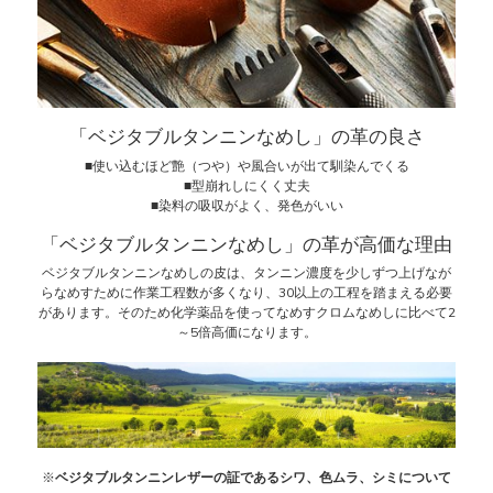
「ベジタブルタンニンなめし」の革の良さ
■使い込むほど艶（つや）や風合いが出て馴染んでくる
■型崩れしにくく丈夫
■染料の吸収がよく、発色がいい
「ベジタブルタンニンなめし」の革が高価な理由
ベジタブルタンニンなめしの皮は、タンニン濃度を少しずつ上げなが
らなめすために作業工程数が多くなり、30以上の工程を踏まえる必要
があります。そのため化学薬品を使ってなめすクロムなめしに比べて2
～5倍高価になります。
※
ベジタブルタンニンレザーの証であるシワ、色ムラ、シミについて