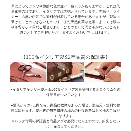
革によってはシワや微妙な色の違い、色ムラがありますが、これは天
然素材の証であり、イタリアでは美徳とされています。内貼り（ライ
ナー）の無い内装では染料が付着している場合がありますが、製法上
避けることのできないものです。また天然皮革ゆえ革によっては厚み
や革質が少々異なる場合があり、ひとつとして同じ革がないところも
魅力としてご理解いただけますようお願い申し上げます。
【100％イタリア製&2年品質の保証書】
●イタリア産レザー使用＆100％イタリア製を証明するホログラム付の
保証書がついています。
●購入から2年以内なら、商品に故障があった場合、製造元へ無料で修
理に出せます。使用後の無料修理の場合の往復送料はお客様のご負担
になります。
※バッグ付属の保証書と商品タグが必要になりますので、紛失しない
よう保管してください。