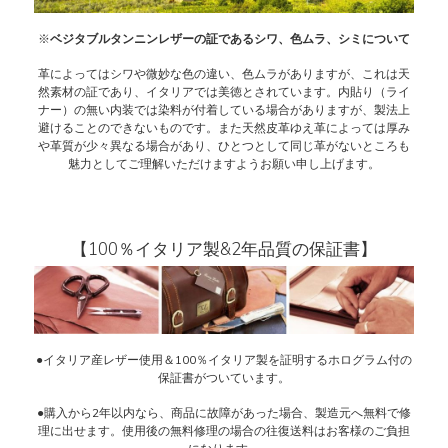
※
ベジタブルタンニンレザーの証であるシワ、色ムラ、シミについて
革によってはシワや微妙な色の違い、色ムラがありますが、これは天
然素材の証であり、イタリアでは美徳とされています。内貼り（ライ
ナー）の無い内装では染料が付着している場合がありますが、製法上
避けることのできないものです。また天然皮革ゆえ革によっては厚み
や革質が少々異なる場合があり、ひとつとして同じ革がないところも
魅力としてご理解いただけますようお願い申し上げます。
【100％イタリア製&2年品質の保証書】
●イタリア産レザー使用＆100％イタリア製を証明するホログラム付の
保証書がついています。
●購入から2年以内なら、商品に故障があった場合、製造元へ無料で修
理に出せます。使用後の無料修理の場合の往復送料はお客様のご負担