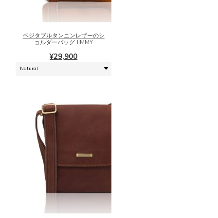
オ
商
プ
品
シ
に
ベジタブルタンニンレザーのシ
ョ
は
ョルダーバッグ JIMMY
ン
複
¥
29,900
は
数
商
の
品
バ
ペ
リ
ー
エ
ジ
ー
か
シ
ら
ョ
選
ン
択
が
で
あ
き
り
ま
ま
こ
す
す。
の
オ
商
プ
品