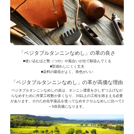
「ベジタブルタンニンなめし」の革の良さ
■使い込むほど艶（つや）や風合いが出て馴染んでくる
■型崩れしにくく丈夫
■染料の吸収がよく、発色がいい
「ベジタブルタンニンなめし」の革が高価な理由
ベジタブルタンニンなめしの皮は、タンニン濃度を少しずつ上げなが
らなめすために作業工程数が多くなり、30以上の工程を踏まえる必要
があります。そのため化学薬品を使ってなめすクロムなめしに比べて2
～5倍高価になります。