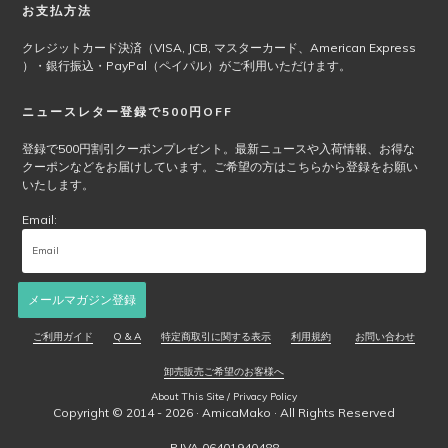
商
お支払方法
品
ペ
クレジットカード決済（VISA, JCB, マスターカード、American Express
ー
）・銀行振込・PayPal（ペイパル）がご利用いただけます。
ジ
か
ニュースレター登録で500円OFF
ら
選
登録で500円割引クーポンプレゼント。最新ニュースや入荷情報、お得な
クーポンなどをお届けしています。ご希望の方はこちらから登録をお願い
択
いたします。
で
き
Email:
ま
す
メールマガジン登録
ご利用ガイド
Q & A
特定商取引に関する表示
利用規約
お問い合わせ
卸売販売ご希望のお客様へ
About This Site / Privacy Policy
Copyright © 2014 - 2026 ·
AmicaMako
· All Rights Reserved
P.IVA 06401940488