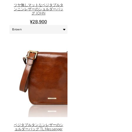
シ
に
ツヤ無しマットなベジタブルタ
ンニンレザーのショルダーバッ
ョ
は
グ JOHN
ン
複
¥
28,900
は
数
商
の
品
バ
ペ
リ
ー
エ
ジ
ー
か
シ
ら
ョ
選
ン
択
が
で
あ
き
り
ま
ま
こ
す
す。
の
オ
商
プ
品
シ
に
ベジタブルタンニンレザーのシ
ョ
は
ョルダーバッグ TL Messenger