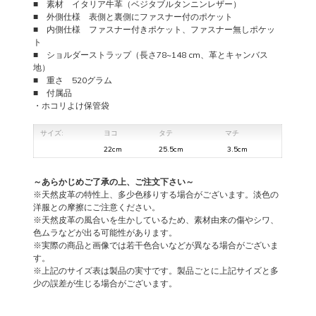
■ 素材 イタリア牛革（ベジタブルタンニンレザー）
JASON
■
外側仕様 表側と裏側にファスナー付のポケット
個
■ 内側仕様 ファスナー付きポケット、ファスナー無しポケッ
ト
■ ショルダーストラップ（長さ78~148 cm、革とキャンバス
地）
■ 重さ 520グラム
■ 付属品
・ホコリよけ保管袋
サイズ:
ヨコ
タテ
マチ
22cm
25.5cm
3.5cm
～あらかじめご了承の上、ご注文下さい～
※天然皮革の特性上、多少色移りする場合がございます。淡色の
洋服との摩擦にご注意ください。
※天然皮革の風合いを生かしているため、素材由来の傷やシワ、
色ムラなどが出る可能性があります。
※実際の商品と画像では若干色合いなどが異なる場合がございま
す。
※上記のサイズ表は製品の実寸です。製品ごとに上記サイズと多
少の誤差が生じる場合がございます。