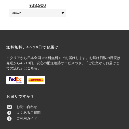
ン
複
¥
38,900
は
数
商
の
品
バ
ペ
リ
ー
エ
ジ
ー
か
シ
Footer
送料無料、4〜10日でお届け
ら
ョ
選
ン
イタリアから日本全国＜送料無料＞でお届けします。お届け日数の目安は
択
が
発送から4～10日。安心の配送追跡サービスつき。「ご注文からお届けま
での流れ」は
こちら
。
で
あ
き
り
ま
ま
す
す。
オ
お困りですか？
プ
シ
お問い合わせ
ョ
よくあるご質問
ン
ご利用ガイド
は