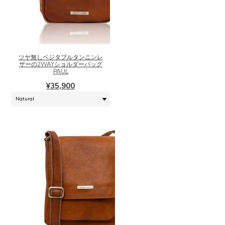
こ
の
商
品
に
ツヤ無しベジタブルタンニンレ
ザーの2WAYショルダーバッグ
は
PAUL
複
¥
35,900
数
の
バ
リ
エ
ー
シ
ョ
ン
が
あ
り
ま
こ
す。
の