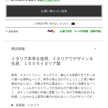
ベ
お買い物カゴに追加
ジ
タ
ブ
この商品の問い合せはこちらから
ル
タ
お届け目安 4〜10日程度（追跡可能）
送料無料
ン
ニ
-
ン
商品情報
レ
ザ
イタリア本革を使用、イタリアでデザイン＆
ー
生産、１００％イタリア製
の
シ
財布、スマートフォン、サングラス、鍵などを収納できてすっき
ョ
り運べる便利なバッグ。両手が使えるのでちょっとした買い物や
ル
散歩のおともに。洋服も年代も選ばない、マルチに活躍するバッ
ダ
グです。ショルダーストラップが太めなので肩が痛くなりにく
く、ポケットが内側と外側に多数ついているので荷物の仕分けも
ー
快適。しなやかな上質革の魅力が伝わるシンプルデザインです。
バ
ッ
■ 原産国 イタリア
グ