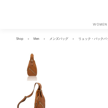
WOMEN
S
S
k
k
Shop
»
Men
»
メンズバッグ
»
リュック・バックパ
バッグ
バッグ
i
i
すべての
すべての
p
p
ハンドバ
ショルダ
t
t
ショルダ
ビジネス
o
o
トートバ
トートバ
m
f
リュック
メッセン
a
o
i
o
旅行バッ
リュック
ース）
n
t
旅行バッ
ドクター
ース）
c
e
セカンド
o
r