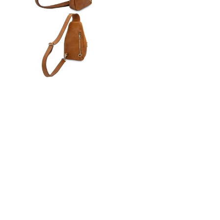
n
ドクター
t
e
n
t