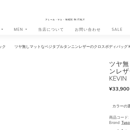
AmicaMako
アミーカ・マコ - MADE IN ITALY
MEN
当店について
お問い合わせ
SALE
ック
ツヤ無しマットなベジタブルタンニンレザーのクロスボディバッグ KE
革小物・革アイテム
革小物・革アイテム
バッグ
バッグ
財布
財布
ツヤ無
ッグ
ーバッグ
ポーチ・バニティケース
アクセサリー・ステーショナリー
ンレザ
ーバッグ
バッグ
アクセサリー・ステーショナリー
ポーチ
KEVIN
ッグ
ッグ
ドキュメントケース
ドキュメントケース
¥
33,900
・バックパック
ジャーバッグ
グ（ボストンバッグ・スーツケ
・バックパック
カラーの
グ（ボストンバッグ・スーツケ
バッグ
商品コード:
Brand:
Tusc
バッグ