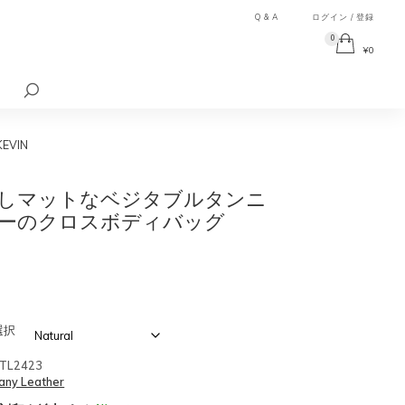
Q & A
ログイン / 登録
0
¥
0
検
索
対
象:
VIN
しマットなベジタブルタンニ
ーのクロスボディバッグ
選択
TL2423
any Leather