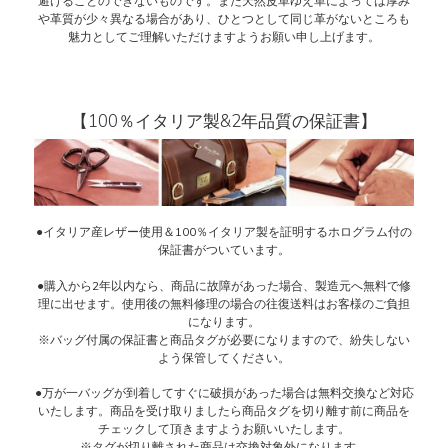
避けることのできないものです。また天然皮革ゆえ革によっては厚み
や革質が少々異なる場合があり、ひとつとして同じ革がないところも
魅力としてご理解いただけますようお願い申し上げます。
【100％イタリア製&2年品質の保証書】
●イタリア産レザー使用＆100％イタリア製を証明するホログラム付の
保証書がついています。
●購入から2年以内なら、商品に故障があった場合、製造元へ無料で修
理に出せます。使用後の無料修理の場合の往復送料はお客様のご負担
になります。
※バッグ付属の保証書と商品タグが必要になりますので、紛失しない
よう保管してください。
●万が一バッグが到着してすぐに破損があった場合は無料交換など対応
いたします。商品を受け取りましたら商品タグを切り離す前に商品を
チェックして頂きますようお願いいたします。
※タグが切り離された商品は交換対象外になります。