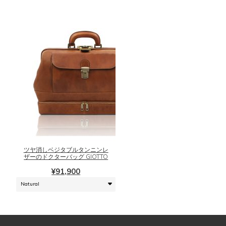
ペ
リ
ー
エ
ジ
ー
か
シ
ら
ョ
選
ン
択
が
で
あ
き
り
ま
ま
こ
す
す。
の
オ
商
プ
品
シ
に
ツヤ消しベジタブルタンニンレ
ョ
は
ザーのドクターバッグ GIOTTO
ン
複
¥
91,900
は
数
商
の
品
バ
ペ
リ
ー
エ