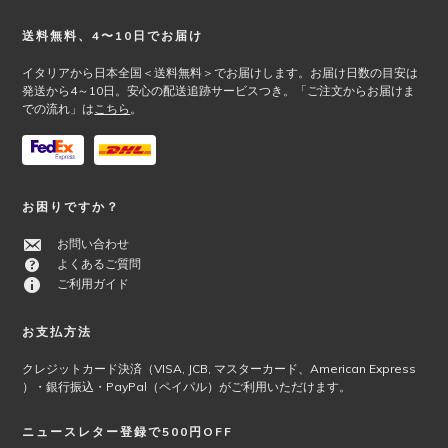
ジ
ー
か
シ
Footer
送料無料、4〜10日でお届け
ら
ョ
選
ン
イタリアから日本全国＜送料無料＞でお届けします。お届け日数の目安は
択
が
発送から4～10日。安心の配送追跡サービスつき。「ご注文からお届けま
での流れ」は
こちら
。
で
あ
き
り
ま
ま
す
す。
オ
お困りですか？
プ
シ
お問い合わせ
ョ
よくあるご質問
ン
ご利用ガイド
は
商
お支払方法
品
ペ
クレジットカード決済（VISA, JCB, マスターカード、American Express
ー
）・銀行振込・PayPal（ペイパル）がご利用いただけます。
ジ
か
ニュースレター登録で500円OFF
ら