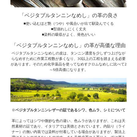
「ベジタブルタンニンなめし」の革の良さ
■使い込むほど艶（つや）や風合いが出て馴染んでくる
■型崩れしにくく丈夫
■染料の吸収がよく、発色がいい
「ベジタブルタンニンなめし」の革が高価な理由
ベジタブルタンニンなめしの皮は、タンニン濃度を少しずつ上げなが
らなめすために作業工程数が多くなり、30以上の工程を踏まえる必要
があります。そのため化学薬品を使ってなめすクロムなめしに比べて2
～5倍高価になります。
※
ベジタブルタンニンレザーの証であるシワ、色ムラ、シミについて
革によってはシワや微妙な色の違い、色ムラがありますが、これは天
然素材の証であり、イタリアでは美徳とされています。内貼り（ライ
ナー）の無い内装では染料が付着している場合がありますが、製法上