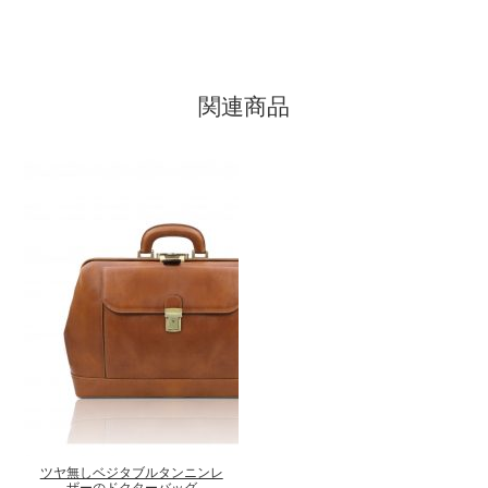
関連商品
こ
の
商
品
に
ツヤ無しベジタブルタンニンレ