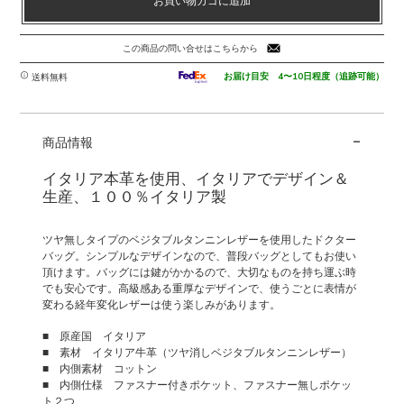
お買い物カゴに追加
ヤ
無
し
この商品の問い合せはこちらから
ベ
ジ
お届け目安 4〜10日程度（追跡可能）
送料無料
タ
ブ
-
ル
商品情報
タ
ン
イタリア本革を使用、イタリアでデザイン＆
ニ
生産、１００％イタリア製
ン
レ
ツヤ無しタイプのベジタブルタンニンレザーを使用したドクター
ザ
バッグ。シンプルなデザインなので、普段バッグとしてもお使い
ー
頂けます。バッグには鍵がかかるので、大切なものを持ち運ぶ時
の
でも安心です。高級感ある重厚なデザインで、使うごとに表情が
変わる経年変化レザーは使う楽しみがあります。
バ
ッ
■ 原産国 イタリア
グ
■ 素材 イタリア牛革（ツヤ消しベジタブルタンニンレザー）
RAFFAELLO
■ 内側素材 コットン
個
■ 内側仕様 ファスナー付きポケット、ファスナー無しポケッ
ト２つ