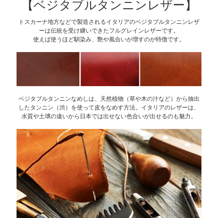
【ベジタブルタンニンレザー】
トスカーナ地方などで製造されるイタリアのベジタブルタンニンレザ
ーは伝統を受け継いできたフルグレインレザーです。
使えば使うほど馴染み、艶や風合いが増すのが特徴です。
ベジタブルタンニンなめしは、天然植物（草や木の汁など）から抽出
したタンニン（渋）を使って皮をなめす方法。イタリアのレザーは、
水質や土壌の違いから日本では出せない色合いが出せるのも魅力。