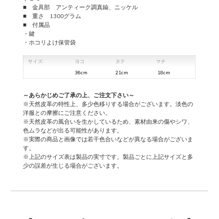
■ 金具部 アンティーク調真鍮、ニッケル
■ 重さ 1300グラム
■ 付属品
・鍵
・ホコリよけ保管袋
サイズ:
ヨコ
タテ
マチ
36cm
21cm
18cm
～あらかじめご了承の上、ご注文下さい～
※天然皮革の特性上、多少色移りする場合がございます。淡色の
洋服との摩擦にご注意ください。
※天然皮革の風合いを生かしているため、素材由来の傷やシワ、
色ムラなどが出る可能性があります。
※実際の商品と画像では若干色合いなどが異なる場合がございま
す。
※上記のサイズ表は製品の実寸です。製品ごとに上記サイズと多
少の誤差が生じる場合がございます。