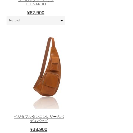
ザーのドクターバッグ
は
LEONARDO
複
¥
82,900
数
の
バ
リ
エ
ー
シ
ョ
ン
が
あ
り
ま
こ
す。
の
オ
商
プ
品
シ
に
ベジタブルタンニンレザーのボ
ョ
は
ディバッグ
ン
複
¥
38,900
は
数