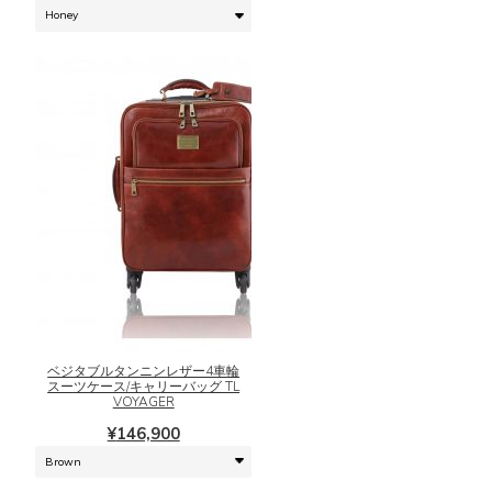
商
の
品
バ
ペ
リ
ー
エ
ジ
ー
か
シ
ら
ョ
選
ン
択
が
で
あ
き
り
ま
ま
こ
す
す。
の
オ
商
プ
品
シ
に
ベジタブルタンニンレザー4車輪
スーツケース/キャリーバッグ TL
ョ
は
VOYAGER
ン
複
¥
146,900
は
数
商
の
品
バ