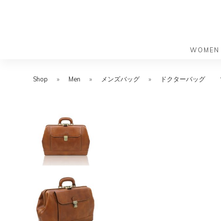
WOMEN
S
S
k
k
Shop
»
Men
»
メンズバッグ
»
ドクターバッグ
バッグ
バッグ
i
i
すべての
すべての
p
p
ハンドバ
ショルダ
t
t
ショルダ
ビジネス
o
o
トートバ
トートバ
m
f
リュック
メッセン
a
o
i
o
旅行バッ
リュック
ース）
n
t
旅行バッ
ドクター
ース）
c
e
セカンド
o
r