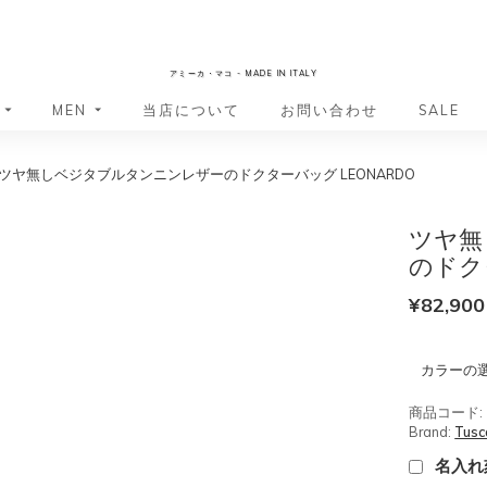
AmicaMako
アミーカ・マコ - MADE IN ITALY
MEN
当店について
お問い合わせ
SALE
ツヤ無しベジタブルタンニンレザーのドクターバッグ LEONARDO
革小物・革アイテム
革小物・革アイテム
バッグ
バッグ
財布
財布
ツヤ無
ッグ
ーバッグ
ポーチ・バニティケース
アクセサリー・ステーショナリー
のドクタ
ーバッグ
バッグ
アクセサリー・ステーショナリー
ポーチ
¥
82,900
ッグ
ッグ
ドキュメントケース
ドキュメントケース
・バックパック
ジャーバッグ
カラーの
グ（ボストンバッグ・スーツケ
・バックパック
グ（ボストンバッグ・スーツケ
商品コード:
バッグ
Brand:
Tusc
バッグ
名入れ