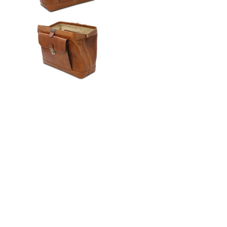
n
ドクター
t
e
n
t