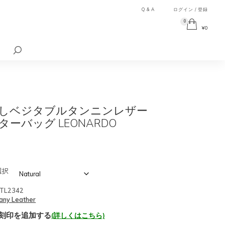
Q & A
ログイン / 登録
0
¥
0
検
索
対
象:
しベジタブルタンニンレザー
ーバッグ LEONARDO
選択
TL2342
any Leather
刻印を追加する
(詳しくはこちら)