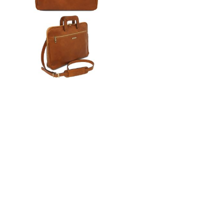
n
ドクター
t
e
n
t