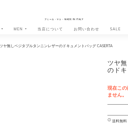
AmicaMako
アミーカ・マコ - MADE IN ITALY
MEN
当店について
お問い合わせ
SALE
ツヤ無しベジタブルタンニンレザーのドキュメントバッグ CASERTA
革小物・革アイテム
革小物・革アイテム
バッグ
バッグ
財布
財布
ツヤ無
ッグ
ーバッグ
ポーチ・バニティケース
アクセサリー・ステーショナリー
のドキ
ーバッグ
バッグ
アクセサリー・ステーショナリー
ポーチ
ッグ
ッグ
ドキュメントケース
ドキュメントケース
現在この
・バックパック
ジャーバッグ
ません。
グ（ボストンバッグ・スーツケ
・バックパック
A
グ（ボストンバッグ・スーツケ
l
バッグ
t
送料無料
バッグ