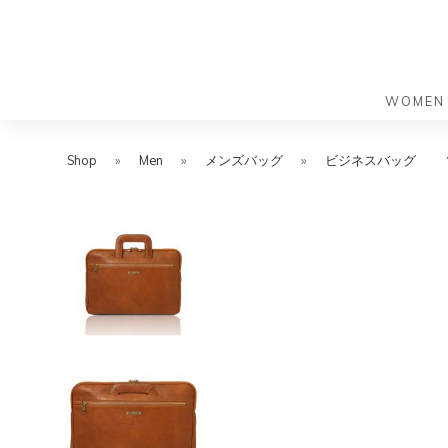
WOMEN
S
S
k
k
Shop
»
Men
»
メンズバッグ
»
ビジネスバッグ
バッグ
バッグ
i
i
すべての
すべての
p
p
ハンドバ
ショルダ
t
t
ショルダ
ビジネス
o
o
トートバ
トートバ
m
f
リュック
メッセン
a
o
i
o
旅行バッ
リュック
ース）
n
t
旅行バッ
ドクター
ース）
c
e
セカンド
o
r