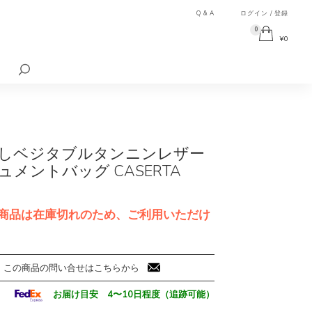
Q & A
ログイン / 登録
0
¥
0
検
索
対
象:
しベジタブルタンニンレザー
ュメントバッグ CASERTA
商品は在庫切れのため、ご利用いただけ
この商品の問い合せはこちらから
お届け目安 4〜10日程度（追跡可能）