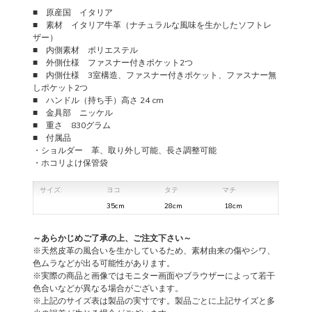
■ 原産国 イタリア
■ 素材 イタリア牛革（ナチュラルな風味を生かしたソフトレ
ザー）
■ 内側素材 ポリエステル
■ 外側仕様 ファスナー付きポケット2つ
■ 内側仕様 3室構造、ファスナー付きポケット、ファスナー無
しポケット2つ
■ ハンドル（持ち手）高さ 24 cm
■ 金具部 ニッケル
■ 重さ 830グラム
■ 付属品
・ショルダー 革、取り外し可能、長さ調整可能
・ホコリよけ保管袋
サイズ:
ヨコ
タテ
マチ
35cm
28cm
18cm
～あらかじめご了承の上、ご注文下さい～
※天然皮革の風合いを生かしているため、素材由来の傷やシワ、
色ムラなどが出る可能性があります。
※実際の商品と画像ではモニター画面やブラウザーによって若干
色合いなどが異なる場合がございます。
※上記のサイズ表は製品の実寸です。製品ごとに上記サイズと多