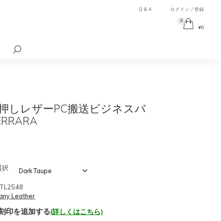
Q & A
ログイン / 登録
0
¥
0
検
索
対
象:
押しレザーPC搬送ビジネスバ
ERRARA
選択
TL2548
any Leather
刻印を追加する
(詳しくはこちら)