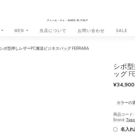
AmicaMako
アミーカ・マコ - MADE IN ITALY
MEN
当店について
お問い合わせ
SALE
シボ型押しレザーPC搬送ビジネスバッグ FERRARA
革小物・革アイテム
革小物・革アイテム
バッグ
バッグ
財布
財布
シボ型
ッグ
ーバッグ
ポーチ・バニティケース
アクセサリー・ステーショナリー
ッグ F
ーバッグ
バッグ
アクセサリー・ステーショナリー
ポーチ
¥
34,900
ッグ
ッグ
ドキュメントケース
ドキュメントケース
・バックパック
ジャーバッグ
カラーの
グ（ボストンバッグ・スーツケ
・バックパック
グ（ボストンバッグ・スーツケ
商品コード:
バッグ
Brand:
Tusc
バッグ
名入れ