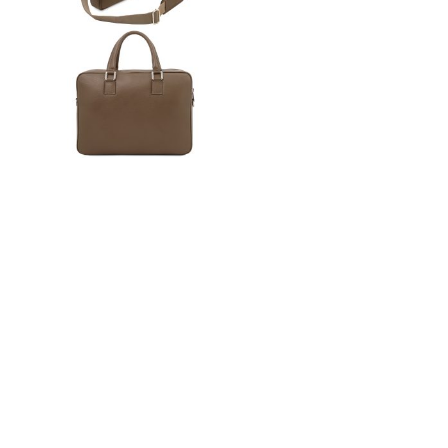
n
ドクター
t
e
n
t