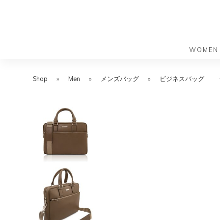
WOMEN
S
S
k
k
Shop
»
Men
»
メンズバッグ
»
ビジネスバッグ
バッグ
バッグ
i
i
すべての
すべての
p
p
ハンドバ
ショルダ
t
t
ショルダ
ビジネス
o
o
トートバ
トートバ
m
f
リュック
メッセン
a
o
i
o
旅行バッ
リュック
ース）
n
t
旅行バッ
ドクター
ース）
c
e
セカンド
o
r