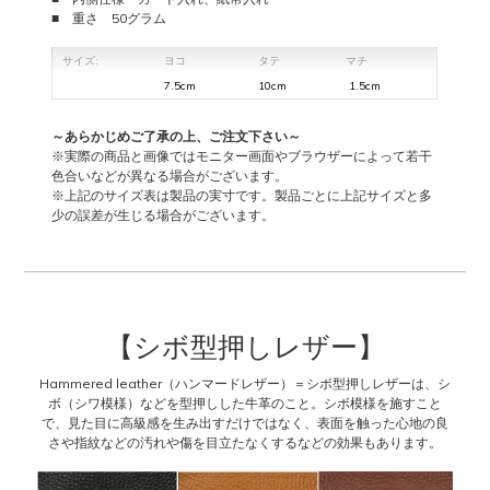
■ 重さ 50グラム
サイズ:
ヨコ
タテ
マチ
7.5cm
10cm
1.5cm
～あらかじめご了承の上、ご注文下さい～
※実際の商品と画像ではモニター画面やブラウザーによって若干
色合いなどが異なる場合がございます。
※上記のサイズ表は製品の実寸です。製品ごとに上記サイズと多
少の誤差が生じる場合がございます。
【シボ型押しレザー】
Hammered leather（ハンマードレザー）＝シボ型押しレザーは、シ
ボ（シワ模様）などを型押しした牛革のこと。シボ模様を施すこと
で、見た目に高級感を生み出すだけではなく、表面を触った心地の良
さや指紋などの汚れや傷を目立たなくするなどの効果もあります。