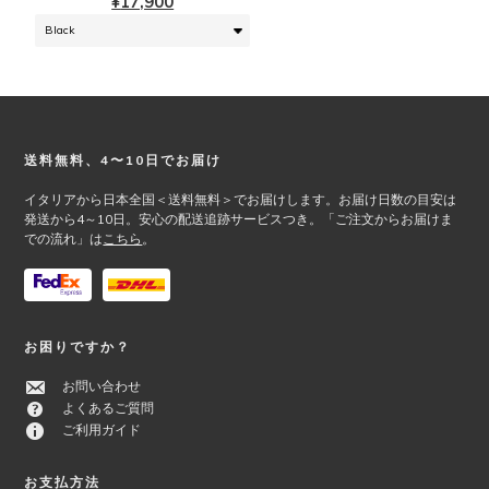
¥
17,900
数
は
の
商
バ
品
リ
ペ
エ
ー
ー
ジ
シ
か
Footer
送料無料、4〜10日でお届け
ョ
ら
ン
イタリアから日本全国＜送料無料＞でお届けします。お届け日数の目安は
選
が
発送から4～10日。安心の配送追跡サービスつき。「ご注文からお届けま
択
での流れ」は
こちら
。
あ
で
り
き
ま
ま
す。
す
オ
お困りですか？
プ
シ
お問い合わせ
ョ
よくあるご質問
ン
ご利用ガイド
は
商
お支払方法