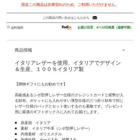
現在この商品は在庫切れのため、ご利用いただけません。
この商品の問い合せはこちらから
お届け目安 4〜10日程度（追跡可能）
送料無料
-
商品情報
イタリアレザーを使用、イタリアでデザイン
＆生産、１００％イタリア製
【贈物ギフトにもお勧めです】
高級感あるシボ型押しレザー仕様のクレジットカードと紙幣が入
る財布。ポケットにも入れやすい薄型仕様の三つ折り財布で同じ
レザー仕様のバッグとセット使いするのも素敵です。プレゼント
用に最適のギフトボックスに入れてお届けします。
■ 原産国 イタリア
■ 素材 イタリア牛革（シボ型押しレザー）
■ 内側素材 ポリエステル
■ 内側仕様 カード入れ、紙幣入れ