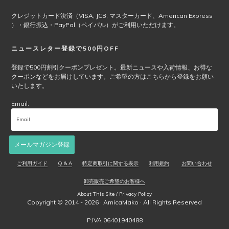
品
ペ
クレジットカード決済（VISA, JCB, マスターカード、American Express
ー
）・銀行振込・PayPal（ペイパル）がご利用いただけます。
ジ
か
ニュースレター登録で500円OFF
ら
選
登録で500円割引クーポンプレゼント。最新ニュースや入荷情報、お得な
クーポンなどをお届けしています。ご希望の方はこちらから登録をお願い
択
いたします。
で
き
Email:
ま
す
メールマガジン登録
ご利用ガイド
Q & A
特定商取引に関する表示
利用規約
お問い合わせ
卸売販売ご希望のお客様へ
About This Site / Privacy Policy
Copyright © 2014 - 2026 ·
AmicaMako
· All Rights Reserved
P.IVA 06401940488