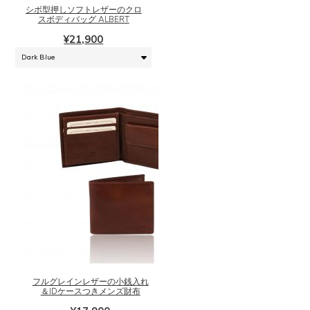
に
シボ型押しソフトレザーのクロ
は
スボディバッグ ALBERT
複
¥
21,900
数
の
バ
リ
エ
ー
シ
ョ
ン
が
あ
り
こ
ま
の
す。
商
オ
品
プ
に
シ
フルグレインレザーの小銭入れ
は
＆IDケースつきメンズ財布
ョ
複
ン