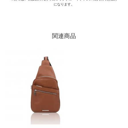
になります。
関連商品
こ
の
商
品