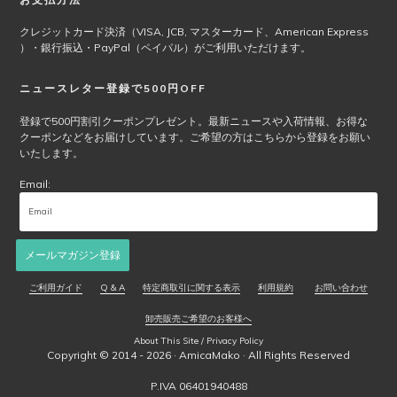
品
ペ
クレジットカード決済（VISA, JCB, マスターカード、American Express
ー
）・銀行振込・PayPal（ペイパル）がご利用いただけます。
ジ
か
ニュースレター登録で500円OFF
ら
選
登録で500円割引クーポンプレゼント。最新ニュースや入荷情報、お得な
クーポンなどをお届けしています。ご希望の方はこちらから登録をお願い
択
いたします。
で
き
Email:
ま
す
メールマガジン登録
ご利用ガイド
Q & A
特定商取引に関する表示
利用規約
お問い合わせ
卸売販売ご希望のお客様へ
About This Site / Privacy Policy
Copyright © 2014 - 2026 ·
AmicaMako
· All Rights Reserved
P.IVA 06401940488