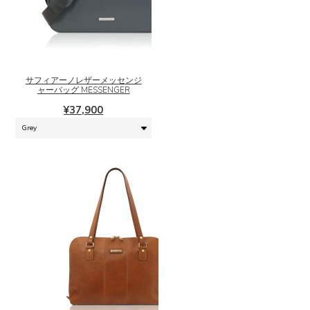
こ
の
商
品
に
サフィアーノレザーメッセンジ
は
ャーバッグ MESSENGER
複
¥
37,900
数
の
バ
リ
エ
ー
シ
ョ
ン
が
あ
り
ま
こ
す。
の