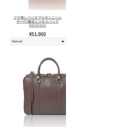
オ
商
プ
品
シ
に
ツヤ無しベジタブルタンニンレ
ザーPC搬送ビジネスバッグ
ョ
は
RAVENNA
ン
複
¥
51,900
は
数
商
の
品
バ
ペ
リ
ー
エ
ジ
ー
か
シ
ら
ョ
選
ン
択
が
で
あ
き
り
ま
ま
こ
す
す。
の
オ
商
プ
品