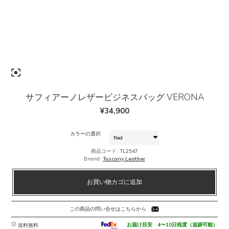
サフィアーノレザービジネスバッグ VERONA
¥
34,900
カラーの選択
商品コード:
TL2547
Brand:
Tuscany Leather
サ
お買い物カゴに追加
フ
ィ
ア
この商品の問い合せはこちらから
ー
ノ
お届け目安 4〜10日程度（追跡可能）
送料無料