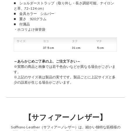
■ ショルダーストラップ（取り外し・長さ調節可能、ナイロン
と革、72~124 cm）
■ 金具カラー シルバー
■ 重さ 920グラム
■ 付属品
・ホコリよけ保管袋
サイズ:
ヨコ
タテ
マチ
37.5 cm
31 cm
5 cm
～あらかじめご了承の上、ご注文下さい～
※実際の商品と画像では若干色合いなどが異なる場合がございま
す。
※上記のサイズ表は製品の実寸です。製品ごとに上記サイズと多
少の誤差が生じる場合がございます。
【サフィアーノレザー
】
Saffiano Leather（サフィアーノレザー）は、細かい独特な筋模様の