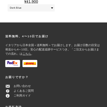
ン
¥
41,900
数
は
の
商
バ
品
リ
ペ
エ
ー
ー
ジ
シ
か
Footer
送料無料、4〜10日でお届け
ョ
ら
ン
イタリアから日本全国＜送料無料＞でお届けします。お届け日数の目安は
選
が
発送から4～10日。安心の配送追跡サービスつき。「ご注文からお届けま
択
での流れ」は
こちら
。
あ
で
り
き
ま
ま
す。
す
オ
お困りですか？
プ
シ
お問い合わせ
ョ
よくあるご質問
ン
ご利用ガイド
は
商
お支払方法