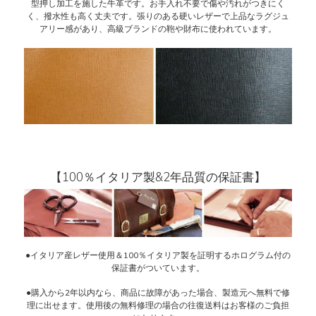
型押し加工を施した牛革です。お手入れ不要で傷や汚れがつきにく
く、撥水性も高く丈夫です。張りのある硬いレザーで上品なラグジュ
アリー感があり、高級ブランドの鞄や財布に使われています。
【100％イタリア製&2年品質の保証書】
●イタリア産レザー使用＆100％イタリア製を証明するホログラム付の
保証書がついています。
●購入から2年以内なら、商品に故障があった場合、製造元へ無料で修
理に出せます。使用後の無料修理の場合の往復送料はお客様のご負担