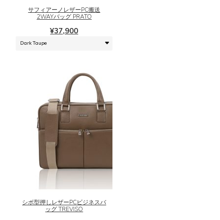
シ
に
サフィアーノレザーPC搬送
ョ
は
2WAYバッグ PRATO
ン
複
¥
37,900
は
数
商
の
品
バ
ペ
リ
ー
エ
ジ
ー
か
シ
ら
ョ
選
ン
択
が
で
あ
き
り
こ
ま
ま
の
す
す。
商
オ
品
プ
に
シ
シボ型押しレザーPCビジネスバ
は
ッグ TREVISO
ョ
複