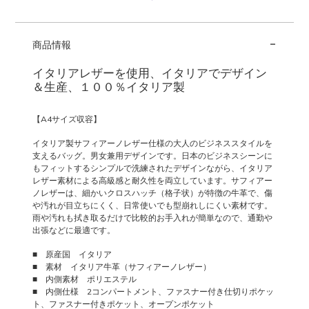
レ
ザ
-
ー
商品情報
ビ
ジ
イタリアレザーを使用、イタリアでデザイン
ネ
＆生産、１００％イタリア製
ス
バ
【A4サイズ収容】
ッ
グ
イタリア製サフィアーノレザー仕様の大人のビジネススタイルを
VERONA
支えるバッグ。男女兼用デザインです。日本のビジネスシーンに
もフィットするシンプルで洗練されたデザインながら、イタリア
個
レザー素材による高級感と耐久性を両立しています。サフィアー
ノレザーは、細かいクロスハッチ（格子状）が特徴の牛革で、傷
や汚れが目立ちにくく、日常使いでも型崩れしにくい素材です。
雨や汚れも拭き取るだけで比較的お手入れが簡単なので、通勤や
出張などに最適です。
■ 原産国 イタリア
■ 素材 イタリア牛革（サフィアーノレザー）
■ 内側素材 ポリエステル
■ 内側仕様 2コンパートメント、ファスナー付き仕切りポケッ
ト、ファスナー付きポケット、オープンポケット