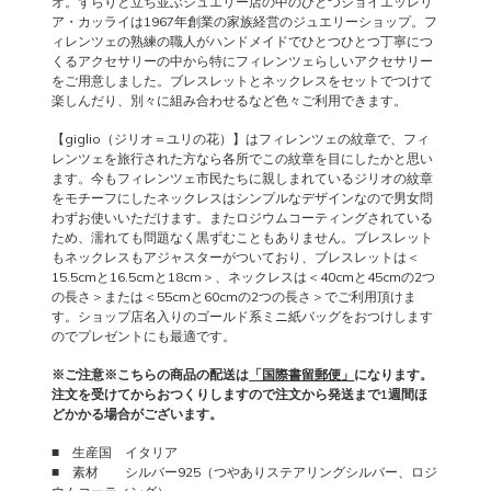
オ。ずらりと立ち並ぶジュエリー店の中のひとつジョイエッレリ
ア・カッライは1967年創業の家族経営のジュエリーショップ。フ
ィレンツェの熟練の職人がハンドメイドでひとつひとつ丁寧につ
くるアクセサリーの中から特にフィレンツェらしいアクセサリー
をご用意しました。ブレスレットとネックレスをセットでつけて
楽しんだり、別々に組み合わせるなど色々ご利用できます。
【giglio（ジリオ＝ユリの花）】はフィレンツェの紋章で、フィ
レンツェを旅行された方なら各所でこの紋章を目にしたかと思い
ます。今もフィレンツェ市民たちに親しまれているジリオの紋章
をモチーフにしたネックレスはシンプルなデザインなので男女問
わずお使いいただけます。またロジウムコーティングされている
ため、濡れても問題なく黒ずむこともありません。ブレスレット
もネックレスもアジャスターがついており、ブレスレットは＜
15.5cmと16.5cmと18cm＞、ネックレスは＜40cmと45cmの2つ
の長さ＞または＜55cmと60cmの2つの長さ＞でご利用頂けま
す。ショップ店名入りのゴールド系ミニ紙バッグをおつけします
のでプレゼントにも最適です。
※ご注意※こちらの商品の配送は
「国際書留郵便」
になります。
注文を受けてからおつくりしますので注文から発送まで1週間ほ
どかかる場合がございます。
■ 生産国 イタリア
■ 素材 シルバー925（つやありステアリングシルバー、ロジ