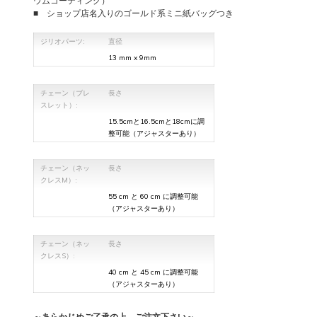
ウムコーティング）
■ ショップ店名入りのゴールド系ミニ紙バッグつき
ジリオパーツ:
直径
13 mm x 9mm
チェーン（ブレ
長さ
スレット）:
15.5cmと16.5cmと18cmに調
整可能（アジャスターあり）
チェーン（ネッ
長さ
クレスM）:
55 cm と 60 cm に調整可能
（アジャスターあり）
チェーン（ネッ
長さ
クレスS）:
40 cm と 45 cm に調整可能
（アジャスターあり）
～あらかじめご了承の上、ご注文下さい～