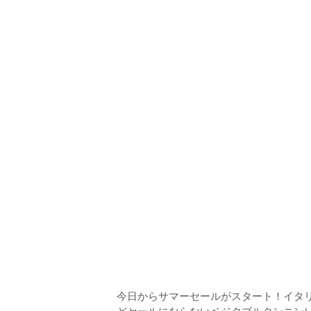
n
ドクター
t
e
n
t
今日からサマーセールがスタート！イタリ