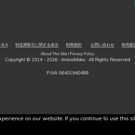
 & A
特定商取引に関する表示
利用規約
お問い合わせ
卸売販
About This Site / Privacy Policy
Copyright © 2014 - 2026 ·
AmicaMako
· All Rights Reserved
P.IVA 06401940488
perience on our website. If you continue to use this s