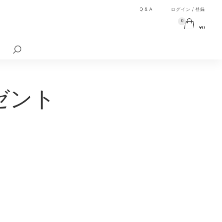
Q & A
ログイン / 登録
0
¥
0
検
索
対
象:
ゼント