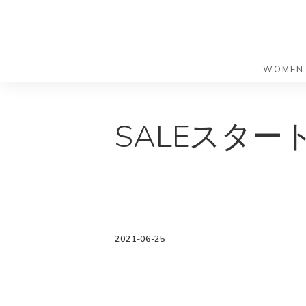
WOMEN
S
S
k
k
バッグ
バッグ
SALEスタ
i
i
すべての
すべての
p
p
ハンドバ
ショルダ
t
t
ショルダ
ビジネス
o
o
トートバ
トートバ
m
f
リュック
メッセン
a
o
i
o
旅行バッ
リュック
2021-06-25
ース）
n
t
旅行バッ
ドクター
ース）
c
e
セカンド
o
r