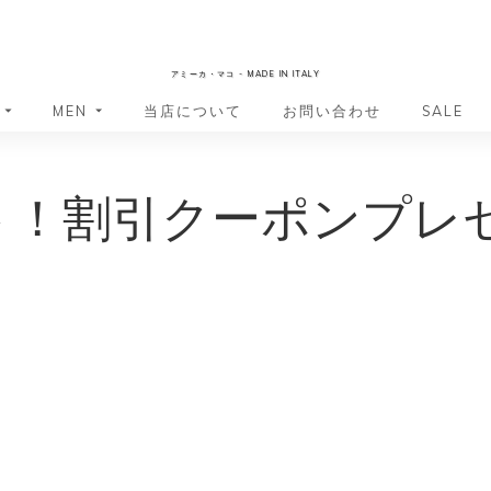
AmicaMako
アミーカ・マコ - MADE IN ITALY
MEN
当店について
お問い合わせ
SALE
革小物・革アイテム
革小物・革アイテム
ート！割引クーポンプレ
バッグ
バッグ
財布
財布
ッグ
ーバッグ
ポーチ・バニティケース
アクセサリー・ステーショナリー
ーバッグ
バッグ
アクセサリー・ステーショナリー
ポーチ
ッグ
ッグ
ドキュメントケース
ドキュメントケース
・バックパック
ジャーバッグ
グ（ボストンバッグ・スーツケ
・バックパック
グ（ボストンバッグ・スーツケ
バッグ
バッグ