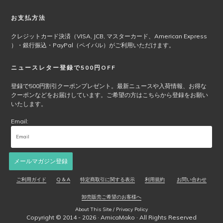
商
品
お支払方法
ペ
ー
クレジットカード決済（VISA, JCB, マスターカード、American Express
ジ
）・銀行振込・PayPal（ペイパル）がご利用いただけます。
か
ら
ニュースレター登録で500円OFF
選
択
登録で500円割引クーポンプレゼント。最新ニュースや入荷情報、お得な
クーポンなどをお届けしています。ご希望の方はこちらから登録をお願い
で
いたします。
き
ま
Email:
す
メールマガジン登録
ご利用ガイド
Q & A
特定商取引に関する表示
利用規約
お問い合わせ
卸売販売ご希望のお客様へ
About This Site / Privacy Policy
Copyright © 2014 - 2026 ·
AmicaMako
· All Rights Reserved