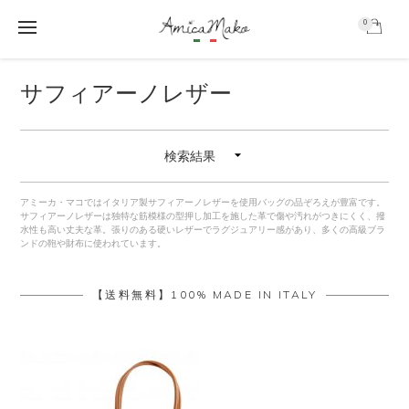
0
AmicaMako
S
S
S
サフィアーノレザー
k
k
k
i
i
i
p
p
p
最
t
t
t
検索結果
初
o
o
o
m
p
f
の
a
r
o
アミーカ・マコではイタリア製サフィアーノレザーを使用バッグの品ぞろえが豊富です。
サフィアーノレザーは独特な筋模様の型押し加工を施した革で傷や汚れがつきにくく、撥
i
i
o
サ
水性も高い丈夫な革。張りのある硬いレザーでラグジュアリー感があり、多くの高級ブラ
n
m
t
ンドの鞄や財布に使われています。
イ
c
a
e
o
r
r
ド
【送料無料】100% MADE IN ITALY
n
y
t
s
バ
e
i
ー
n
d
t
e
b