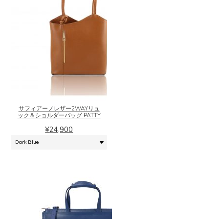
a
r
こ
の
商
品
に
サフィアーノレザー2WAYリュ
は
ック＆ショルダーバッグ PATTY
複
¥
24,900
数
の
バ
リ
エ
ー
シ
ョ
ン