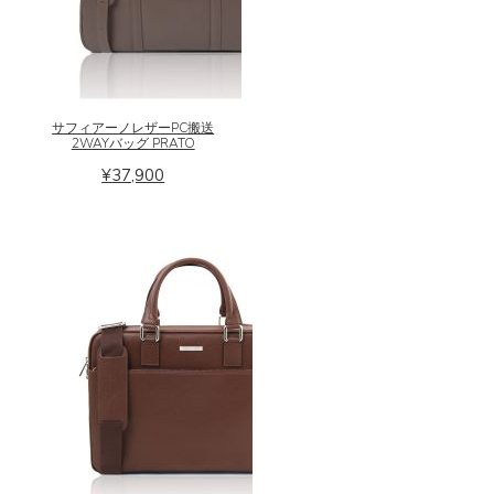
こ
ま
す
の
す。
商
オ
品
プ
に
シ
は
ョ
サフィアーノレザーPC搬送
2WAYバッグ PRATO
複
ン
数
は
¥
37,900
の
商
バ
品
リ
ペ
エ
ー
ー
ジ
シ
か
ョ
ら
ン
選
が
択
あ
で
り
き
こ
ま
ま
の
す。
す
商