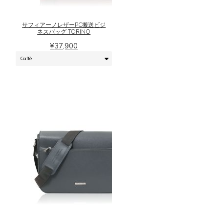
オ
品
プ
に
シ
サフィアーノレザーPC搬送ビジ
は
ョ
ネスバッグ TORINO
複
ン
¥
37,900
数
は
の
商
バ
品
リ
ペ
エ
ー
ー
ジ
シ
か
ョ
ら
ン
選
が
択
あ
で
り
き
ま
ま
こ
す。
す
の
オ
商
プ
品
シ