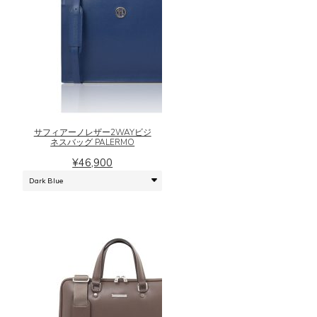
が
あ
り
ま
こ
す。
の
オ
商
プ
品
シ
に
ョ
サフィアーノレザー2WAYビジ
は
ネスバッグ PALERMO
ン
複
は
¥
46,900
数
商
の
品
バ
ペ
リ
ー
エ
ジ
ー
か
シ
ら
ョ
選
ン
択
が
で