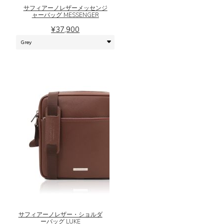
に
ョ
サフィアーノレザーメッセンジ
は
ャーバッグ MESSENGER
ン
複
は
¥
37,900
数
商
の
品
バ
ペ
リ
ー
エ
ジ
ー
か
シ
ら
ョ
選
ン
択
が
で
あ
き
り
ま
ま
す
こ
す。
の
オ
商
プ
品
シ
に
ョ
サフィアーノレザー・ショルダ
は
ーバッグ LUKE
ン