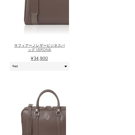
あ
き
り
ま
ま
す
こ
す。
の
オ
商
プ
品
シ
に
ョ
サフィアーノレザービジネスバ
は
ッグ VERONA
ン
複
は
¥
34,900
数
商
の
品
バ
ペ
リ
ー
エ
ジ
ー
か
シ
ら
ョ
選
ン
択
が
で
あ
き
り
ま