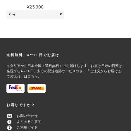
複
は
¥
25,900
数
商
の
品
バ
ペ
リ
ー
エ
ジ
ー
か
シ
ら
ョ
Footer
選
送料無料、4〜10日でお届け
ン
択
が
イタリアから日本全国＜送料無料＞でお届けします。お届け日数の目安は
で
あ
発送から4～10日。安心の配送追跡サービスつき。「ご注文からお届けま
き
での流れ」は
こちら
。
り
ま
ま
す
す。
オ
プ
お困りですか？
シ
ョ
お問い合わせ
ン
よくあるご質問
は
ご利用ガイド