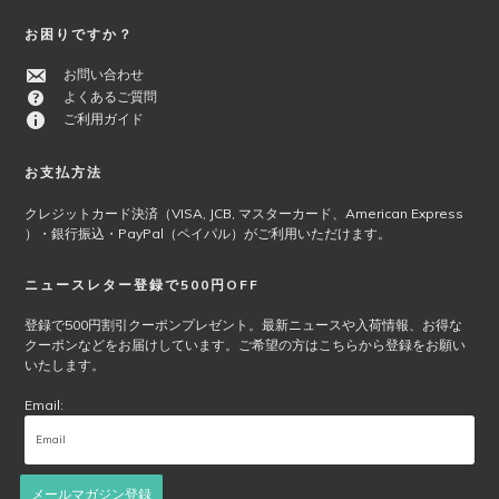
a
r
お困りですか？
お問い合わせ
よくあるご質問
ご利用ガイド
お支払方法
クレジットカード決済（VISA, JCB, マスターカード、American Express
）・銀行振込・PayPal（ペイパル）がご利用いただけます。
ニュースレター登録で500円OFF
登録で500円割引クーポンプレゼント。最新ニュースや入荷情報、お得な
クーポンなどをお届けしています。ご希望の方はこちらから登録をお願い
いたします。
Email:
メールマガジン登録