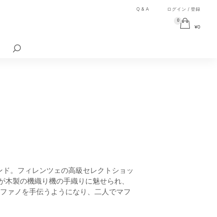
Q & A
ログイン / 登録
0
¥
0
検
索
対
象:
ブランド。フィレンツェの高級セレクトショッ
ッピが木製の機織り機の手織りに魅せられ、
ステファノを手伝うようになり、二人でマフ