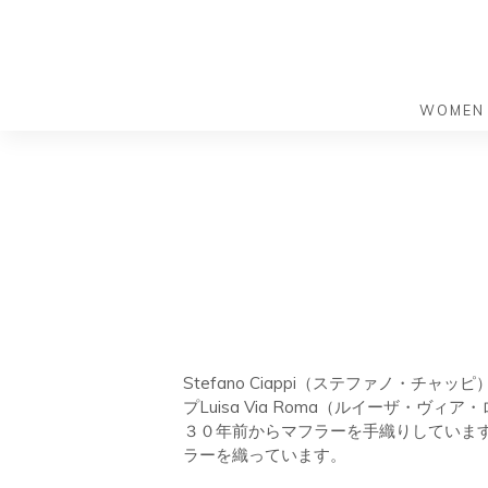
WOMEN
S
S
k
k
バッグ
バッグ
i
i
すべての
すべての
p
p
ハンドバ
ショルダ
t
t
ショルダ
ビジネス
o
o
トートバ
トートバ
m
f
リュック
メッセン
a
o
i
o
旅行バッ
リュック
Stefano Ciappi（ステファノ
ース）
プLuisa Via Roma（ルイーザ
n
t
旅行バッ
３０年前からマフラーを手織りしています。
ドクター
ース）
c
e
ラーを織っています。
セカンド
o
r