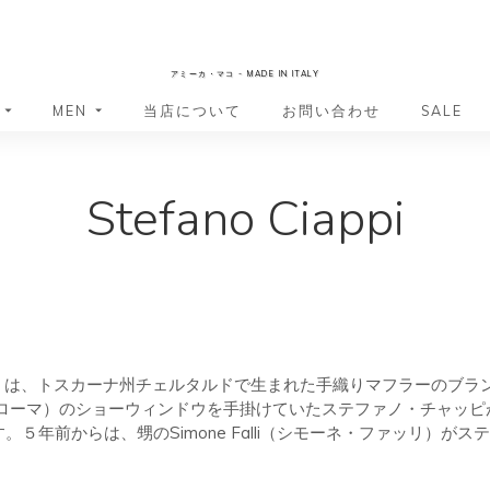
AmicaMako
アミーカ・マコ - MADE IN ITALY
MEN
当店について
お問い合わせ
SALE
革小物・革アイテム
革小物・革アイテム
Stefano Ciappi
バッグ
バッグ
財布
財布
ッグ
ーバッグ
ポーチ・バニティケース
アクセサリー・ステーショナリー
ーバッグ
バッグ
アクセサリー・ステーショナリー
ポーチ
ッグ
ッグ
ドキュメントケース
ドキュメントケース
・バックパック
ジャーバッグ
グ（ボストンバッグ・スーツケ
・バックパック
・チャッピ）は、トスカーナ州チェルタルドで生まれた手織りマフラーの
・ヴィア・ローマ）のショーウィンドウを手掛けていたステファノ・チャ
グ（ボストンバッグ・スーツケ
５年前からは、甥のSimone Falli（シモーネ・ファッリ）が
バッグ
バッグ