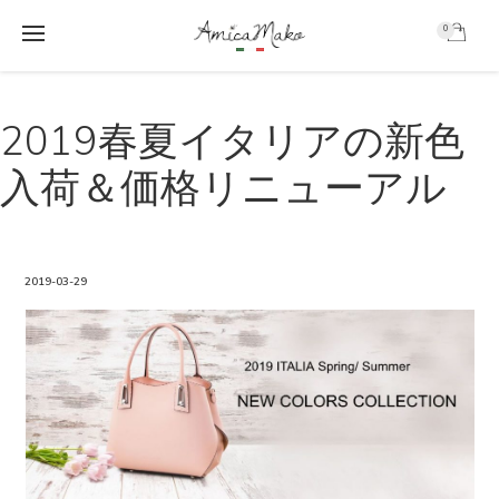
0
AmicaMako
S
S
k
k
2019春夏イタリアの新色
i
i
p
p
入荷＆価格リニューアル
t
t
o
o
m
f
a
o
i
o
2019-03-29
n
t
c
e
o
r
n
t
e
n
t