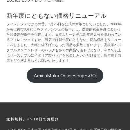
2019.3.25フィレンツェで撮影
新年度にともない価格リニューアル
フィレンツェではその昔、3月25日を公式の新年としていました。2000年
からは再び3月25日をフィレンツェの新年とし、歴史的衣装を身にまとっ
た音楽隊が街中を行進します。日本より一足先に新年度気分を味わってい
るフィレンツェですが、当店では新年度にともない、商品価格をリニュー
アルしました。大幅に値下げになった商品も多数ございます。高級革ベジ
タブルタンニンレザーのバッグも多くの商品で値下げとなり、今まで以上
にリーズナブルにイタリア製バッグをお楽しみいただけます。新年度も当
店をどうぞよろしくお願いいたします！
AmicaMako OnlineshopへGO!
Footer
送料無料、4〜10日でお届け
イタリアから日本全国＜送料無料＞でお届けします。お届け日数の目安は