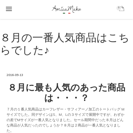
0
AmicaMako
S
S
k
k
８月の一番人気商品はこち
i
i
p
p
らでした♪
t
t
o
o
m
f
a
o
i
o
2016-09-13
n
t
８月に最も人気のあった商品
c
e
o
r
は・・・？
n
t
e
７月の１番人気商品はカーフレザー・サフィアーノ加工のトートバッグ M
サイズでした。同デザインはS、M、Lの３サイズで展開中ですが、わずか
n
の差でMサイズが一番人気となりました。セール期間中だった８月はどん
t
な商品が人気だったのでしょうか？８月は２商品が一番人気となりまし
た。