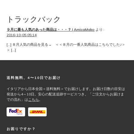
Interactions
トラックバック
９月に最も人気のあった商品は・・・？ | AmicaMako
より:
2016-10-05 05:14
[…] ８月人気の商品を見る→ ＜＜８月の一番人気商品はこちらでした♪＞
＞ […]
Footer
送料無料、4〜10日でお届け
イタリアから日本全国＜送料無料＞でお届けします。お届け日数の目安は
発送から4～10日。安心の配送追跡サービスつき。「ご注文からお届けま
での流れ」は
こちら
。
お困りですか？