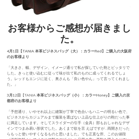
お客様からご感想が届きまし
た。
4月1日【TANIA 本革ビジネスバッグ（大）：カラーRed】ご購入の大阪府
のお客様より
「大きさ、幅、デザイン、イメージ通りで私が探していた鞄とピッタリで
した。きっと使い込むに従って味が出て私のものに成ってくれるでしょ
う。レッドもエンジに近く、奥さんも「良い色やん」って言ってくれまし
た。」
3月12日
【TANIA
本革ビジネスバッグ（小）：カラーHoney】ご購入の京
都府のお客様より
「予想通り、いやそれ以上に縫製が丁寧で色合いもハニーの明るい色で、
ビジネスからカジュアルまで服装を選ばない上品な仕上がりの鞄だった事
に満足しています。そしてスライダーの引手（金具）部もおしゃれなデザ
インでつまみ易い形状でした。あくまで欲を言 えばですが…両開きだった
らもっと使いやすくなるものと思いました。でも正直な所、このお値段