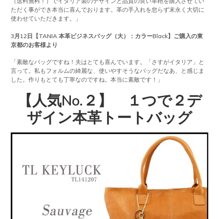
（送料無料！）でイタリア製のデザインと品質の良い革鞄を購入させてい
ただく事ができ本当に喜んでおります。革の手入れを怠らず末永く大切に
使わせていただきます。」
3月12日【TANIA 本革ビジネスバッグ（大）：カラーBlack】ご購入の東
京都のお客様より
「素敵なバッグですね！夫はとても喜んでいます。「さすがイタリア」と
言って。私もフォルムの綺麗な、使いやすそうなバッグだなあ、と感じま
した。作りもとても丁寧なのですね。本当に素敵です！」
【人気No.２】 １つで２デ
ザイン本革トートバッグ