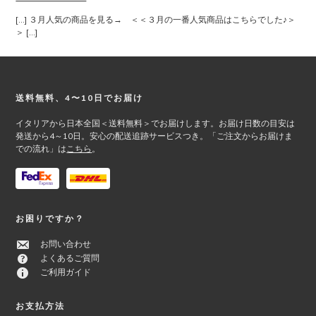
[…] ３月人気の商品を見る→ ＜＜３月の一番人気商品はこちらでした♪＞
＞ […]
Footer
送料無料、4〜10日でお届け
イタリアから日本全国＜送料無料＞でお届けします。お届け日数の目安は
発送から4～10日。安心の配送追跡サービスつき。「ご注文からお届けま
での流れ」は
こちら
。
お困りですか？
お問い合わせ
よくあるご質問
ご利用ガイド
お支払方法