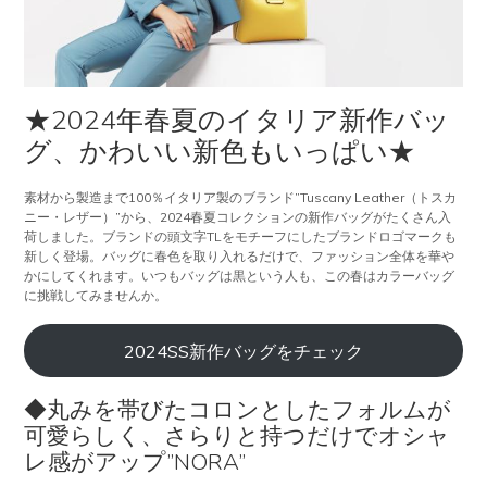
★2024年春夏のイタリア新作バッ
グ、かわいい新色もいっぱい★
素材から製造まで100％イタリア製のブランド”Tuscany Leather（トスカ
ニー・レザー）”から、2024春夏コレクションの新作バッグがたくさん入
荷しました。ブランドの頭文字TLをモチーフにしたブランドロゴマークも
新しく登場。バッグに春色を取り入れるだけで、ファッション全体を華や
かにしてくれます。いつもバッグは黒という人も、この春はカラーバッグ
に挑戦してみませんか。
2024SS新作バッグをチェック
◆丸みを帯びたコロンとしたフォルムが
可愛らしく、さらりと持つだけでオシャ
レ感がアップ”NORA”