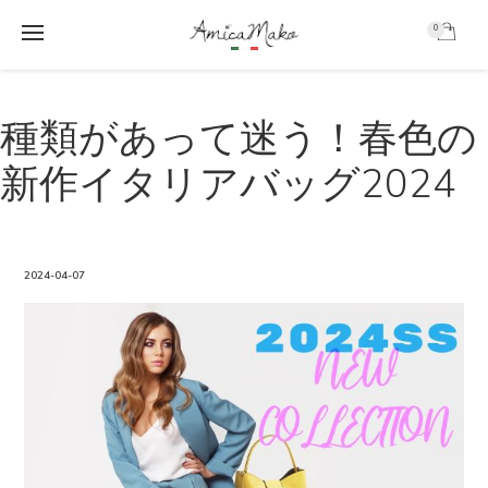
0
AmicaMako
S
S
k
k
種類があって迷う！春色の
i
i
p
p
新作イタリアバッグ2024
t
t
o
o
m
f
a
o
i
o
2024-04-07
n
t
c
e
o
r
n
t
e
n
t