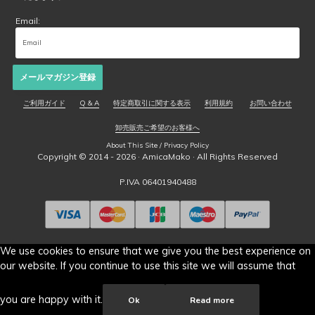
Email:
メールマガジン登録
ご利用ガイド
Q & A
特定商取引に関する表示
利用規約
お問い合わせ
卸売販売ご希望のお客様へ
About This Site / Privacy Policy
Copyright © 2014 - 2026 ·
AmicaMako
· All Rights Reserved
P.IVA 06401940488
We use cookies to ensure that we give you the best experience on
our website. If you continue to use this site we will assume that
you are happy with it.
Ok
Read more