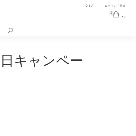
Q & A
ログイン / 登録
0
¥
0
検
索
対
象:
の日キャンペー