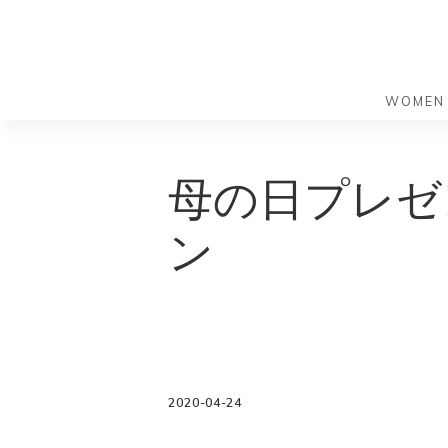
WOMEN
S
S
k
k
バッグ
バッグ
母の日プレゼ
i
i
すべての
すべての
p
p
ハンドバ
ショルダ
ン
t
t
ショルダ
ビジネス
o
o
トートバ
トートバ
m
f
リュック
メッセン
a
o
i
o
旅行バッ
リュック
ース）
n
t
旅行バッ
ドクター
ース）
c
e
2020-04-24
セカンド
o
r