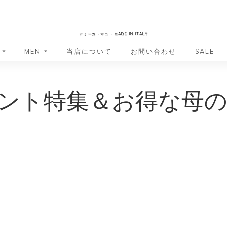
AmicaMako
アミーカ・マコ - MADE IN ITALY
MEN
当店について
お問い合わせ
SALE
革小物・革アイテム
革小物・革アイテム
ント特集＆お得な母
バッグ
バッグ
財布
財布
ッグ
ーバッグ
ポーチ・バニティケース
アクセサリー・ステーショナリー
ーバッグ
バッグ
アクセサリー・ステーショナリー
ポーチ
ッグ
ッグ
ドキュメントケース
ドキュメントケース
・バックパック
ジャーバッグ
グ（ボストンバッグ・スーツケ
・バックパック
グ（ボストンバッグ・スーツケ
バッグ
バッグ