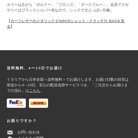
カラーは左から「ボルドー」「ブロンズ」「ダークブルー」。金具アクセ
サリーはブラックシルバー色なので、シックで大人っぽい印象。
【
カーフレザーのメタリック２WAYポシェット・クラッチTL BAGを見
る
】
Footer
送料無料、4〜10日でお届け
イタリアから日本全国＜送料無料＞でお届けします。お届け日数の目安は
発送から4～10日。安心の配送追跡サービスつき。「ご注文からお届けま
での流れ」は
こちら
。
お困りですか？
お問い合わせ