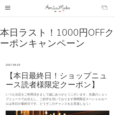
0
AmicaMako
S
S
k
k
本日ラスト！1000円OFFク
i
i
p
p
ーポンキャンペーン
t
t
o
o
m
f
a
o
i
o
2017-09-29
n
t
【本日最終日！ショップニュ
c
e
o
r
ース読者様限定クーポン】
n
t
e
いつも当店をご利用頂きまして誠にありがとうございます。先週のショッ
プニュースでお伝えし、ご好評を頂いております期間限定スペシャルセー
n
ルは本日が最終日です。どうぞこのチャンスをお見逃しなく♪
t