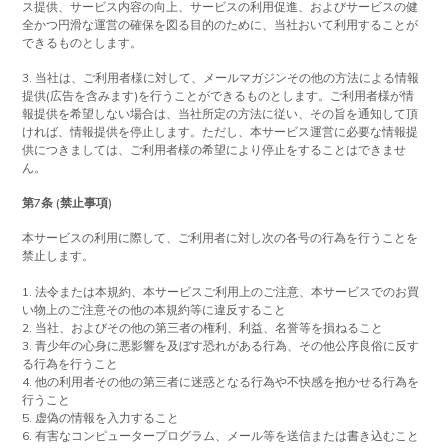
ス提供、サービス内容の向上、サービスの利用促進、およびサービスの健
全かつ円滑な運営の確保を図る目的のために、当社おいて利用することが
できるものとします。
3. 当社は、ご利用者様に対して、メールマガジンその他の方法による情報
提供(広告を含みます)を行うことができるものとします。ご利用者様が情
報提供を希望しない場合は、当社所定の方法に従い、その旨を通知して頂
ければ、情報提供を停止します。ただし、本サービス運営に必要な情報提
供につきましては、ご利用者様の希望により停止をすることはできませ
ん。
第7条 (禁止事項)
本サービスの利用に際して、ご利用者に対し次の各号の行為を行うことを
禁止します。
1. 法令または本規約、本サービスご利用上のご注意、本サービスでのお買
い物上のご注意その他の本規約等に違反すること
2. 当社、およびその他の第三者の権利、利益、名誉等を損ねること
3. 青少年の心身に悪影響を及ぼす恐れがある行為、その他公序良俗に反す
る行為を行うこと
4. 他の利用者その他の第三者に迷惑となる行為や不快感を抱かせる行為を
行うこと
5. 虚偽の情報を入力すること
6. 有害なコンピュータープログラム、メール等を送信または書き込むこと