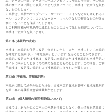
止・データの消失、データへの不正アクセスにより生じた損害、その他当
社のサービスに関して会員に生じた損害について、当社は一切責任を負わ
ないものとします。
2. 当社は、当社のウェブページ・サーバー・ドメインなどから送られるメ
ール・コンテンツに、コンピューター・ウィルスなどの有害なものが含ま
れていないことを保証いたしません。
3. ご利用者様が本規約等に違反したことによって生じた損害については、
当社は一切責任を負いません。
第11条 (本規約の改定)
当社は、本規約を任意に改定できるものとし、また、当社において本規約
を補充する規約(以下「補充規約」といいます)を定めることができます。
本規約の改定または補充は、改定後の本規約または補充規約を当社所定の
サイトに掲示したときにその効力を生じるものとします。この場合、ご利
用者様は、改定後の規約および補充規約に従うものと致します。
第12条 (準拠法、管轄裁判所)
本規約に関して紛争が生じた場合、当社本店所在地を管轄する地方裁判所
を第一審の専属的合意管轄裁判所とします。
第13条 (個人情報の第三者提供について)
当社では、あらかじめご本人の同意を得ることなく、個人情報を第三者に
提供することはございません。ただし、次の場合には、あらかじめご本人