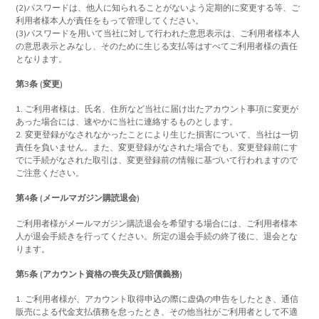
(2)パスワードは、他人に知られることがないよう定期的に変更する等、ご
利用者様本人が責任をもって管理してください。
(3)パスワードを用いて当社に対して行われた意思表示は、ご利用者様本人
の意思表示とみなし、そのために生じる支払等はすべてご利用者様の責任
となります。
第3条 (変更)
1. ご利用者様は、氏名、住所など当社に届け出たアカウント事項に変更が
あった場合には、速やかに当社に連絡するものとします。
2. 変更登録がなされなかったことにより生じた損害について、当社は一切
責任を負いません。また、変更登録がなされた場合でも、変更登録前にす
でに手続がなされた取引は、変更登録前の情報に基づいて行われますので
ご注意ください。
第4条 (メールマガジン購読退会)
ご利用者様がメールマガジン購読退会を希望する場合には、ご利用者様本
人が退会手続きを行ってください。所定の退会手続の終了後に、退会とな
ります。
第5条 (アカウント資格の喪失及び賠償義務)
1. ご利用者様が、アカウント取得申込の際に虚偽の申告をしたとき、通信
販売による代金支払債務を怠ったとき、その他当社がご利用者として不適