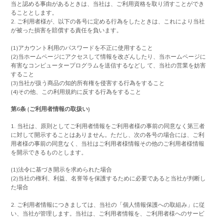
当と認める事由があるときは、当社は、ご利用資格を取り消すことができ
ることとします。
2. ご利用者様が、以下の各号に定める行為をしたときは、これにより当社
が被った損害を賠償する責任を負います。
(1)アカウント利用のパスワードを不正に使用すること
(2)当ホームページにアクセスして情報を改ざんしたり、当ホームページに
有害なコンピュータープログラムを送信するなどし て、当社の営業を妨害
すること
(3)当社が扱う商品の知的所有権を侵害する行為をすること
(4)その他、この利用規約に反する行為をすること
第6条 (ご利用者情報の取扱い)
1. 当社は、原則としてご利用者情報をご利用者様の事前の同意なく第三者
に対して開示することはありません。ただし、次の各号の場合には、ご利
用者様の事前の同意なく、当社はご利用者様情報その他のご利用者様情報
を開示できるものとします。
(1)法令に基づき開示を求められた場合
(2)当社の権利、利益、名誉等を保護するために必要であると当社が判断し
た場合
2. ご利用者情報につきましては、当社の「個人情報保護への取組み」に従
い、当社が管理します。当社は、ご利用者情報を、ご利用者様へのサービ