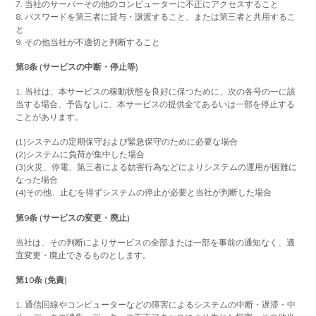
7. 当社のサーバーその他のコンピューターに不正にアクセスすること
8. パスワードを第三者に貸与・譲渡すること、または第三者と共用するこ
と
9. その他当社が不適切と判断すること
第8条 (サービスの中断・停止等)
1. 当社は、本サービスの稼動状態を良好に保つために、次の各号の一に該
当する場合、予告なしに、本サービスの提供全てあるいは一部を停止する
ことがあります。
(1)システムの定期保守および緊急保守のために必要な場合
(2)システムに負荷が集中した場合
(3)火災、停電、第三者による妨害行為などによりシステムの運用が困難に
なった場合
(4)その他、止むを得ずシステムの停止が必要と当社が判断した場合
第9条 (サービスの変更・廃止)
当社は、その判断によりサービスの全部または一部を事前の通知なく、適
宜変更・廃止できるものとします。
第10条 (免責)
1. 通信回線やコンピューターなどの障害によるシステムの中断・遅滞・中