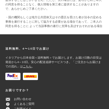
の同意を得ることなく、個人情報を第三者に提供することがありますの
で、あらかじめご了承ください。
・国の機関もしくは地方公共団体又はその委託を受けた者が法令の定める
事務を遂行することに対して協力する必要がある場合であって、ご本人の
同意を得ることに よって当該事務の遂行に支障を及ぼすおそれがある場合
Footer
送料無料、4〜10日でお届け
イタリアから日本全国＜送料無料＞でお届けします。お届け日数の目安は
発送から4～10日。安心の配送追跡サービスつき。「ご注文からお届けま
での流れ」は
こちら
。
お困りですか？
お問い合わせ
よくあるご質問
ご利用ガイド