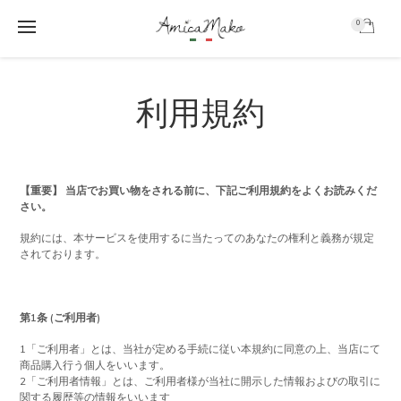
0
AmicaMako
S
S
k
k
利用規約
i
i
p
p
t
t
o
o
m
f
【重要】 当店でお買い物をされる前に、下記ご利用規約をよくお読みくだ
a
o
さい。
i
o
n
t
規約には、本サービスを使用するに当たってのあなたの権利と義務が規定
c
e
されております。
o
r
n
t
第1条 (ご利用者)
e
n
1「ご利用者」とは、当社が定める手続に従い本規約に同意の上、当店にて
商品購入行う個人をいいます。
t
2「ご利用者情報」とは、ご利用者様が当社に開示した情報およびの取引に
関する履歴等の情報をいいます