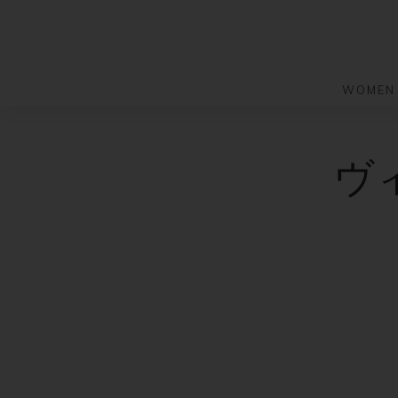
WOMEN
S
S
k
k
バッグ
バッグ
ヴ
i
i
すべての
すべての
p
p
ハンドバ
ショルダ
t
t
ショルダ
ビジネス
o
o
トートバ
トートバ
m
f
リュック
メッセン
a
o
i
o
旅行バッ
リュック
ース）
n
t
旅行バッ
ドクター
ース）
c
e
セカンド
o
r