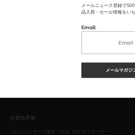
Yトー
メールニュース登録で50
品入荷・セール情報をい
Email:
ヴィンテージ加工レザーのバッグ一覧を見る
メールマガジ
お支払方法
クレジットカード決済（VISA, JCB, マスターカー