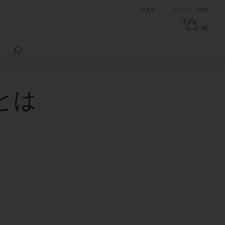
Q & A
ログイン / 登録
0
¥
0
検
索
対
象:
とは