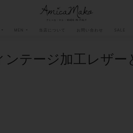
AmicaMako
アミーカ・マコ - MADE IN ITALY
MEN
当店について
お問い合わせ
SALE
革小物・革アイテム
革小物・革アイテム
ィンテージ加工レザー
バッグ
バッグ
財布
財布
ッグ
ーバッグ
ポーチ・バニティケース
アクセサリー・ステーショナリー
ーバッグ
バッグ
アクセサリー・ステーショナリー
ポーチ
ッグ
ッグ
ドキュメントケース
ドキュメントケース
・バックパック
ジャーバッグ
グ（ボストンバッグ・スーツケ
・バックパック
グ（ボストンバッグ・スーツケ
バッグ
バッグ