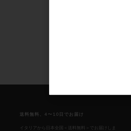
ヴィンテージ調レザー2WA
トバッグ ANNIE
続きを読む
Footer
送料無料、4〜10日でお届け
イタリアから日本全国＜送料無料＞でお届けしま