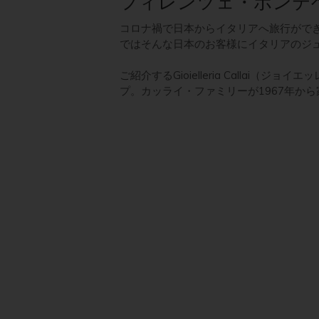
フィレンツェ・ポンテ
コロナ禍で日本からイタリアへ旅行がで
ではそんな日本のお客様にイタリアのジ
ご紹介するGioielleria Call
プ。カッライ・ファミリーが1967年か