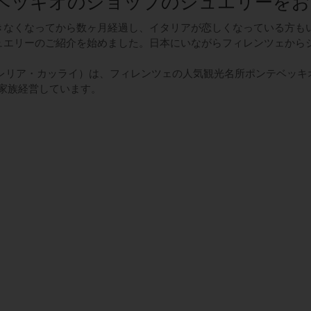
ベッキオのショップのジュエリーをお
きなくなってから数ヶ月経過し、イタリアが恋しくなっている方も
ュエリーのご紹介を始めました。日本にいながらフィレンツェから
ai（ジョイエッレリア・カッライ）は、フィレンツェの人気観光名所ポンテ
ら家族経営しています。