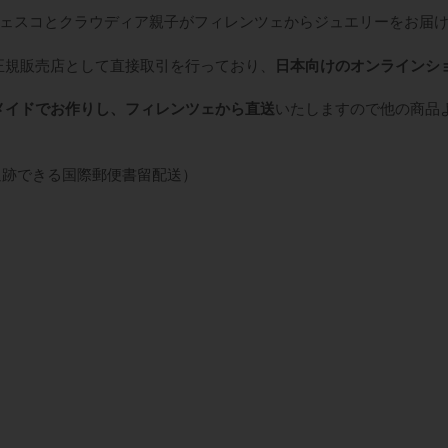
ェスコとクラウディア親子がフィレンツェからジュエリーをお届
正規販売店として直接取引を行っており、
日本向けのオンラインシ
メイドでお作りし、フィレンツェから直送
いたしますので他の商品
追跡できる国際郵便書留配送）