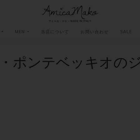
AmicaMako
アミーカ・マコ - MADE IN ITALY
MEN
当店について
お問い合わせ
SALE
革小物・革アイテム
革小物・革アイテム
・ポンテベッキオの
バッグ
バッグ
財布
財布
ッグ
ーバッグ
ポーチ・バニティケース
アクセサリー・ステーショナリー
ーバッグ
バッグ
アクセサリー・ステーショナリー
ポーチ
ッグ
ッグ
ドキュメントケース
ドキュメントケース
・バックパック
ジャーバッグ
グ（ボストンバッグ・スーツケ
・バックパック
グ（ボストンバッグ・スーツケ
バッグ
バッグ