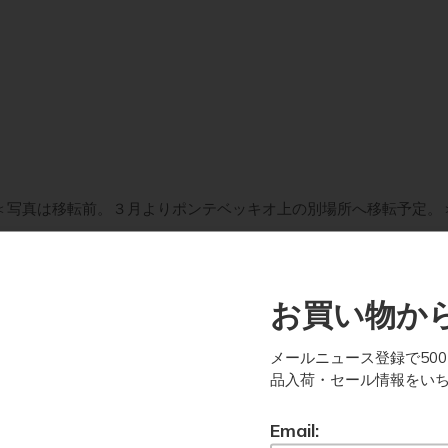
＜写真は移転前。３月よりポンテベッキオ上の別場所へ移転予定。
お買い物から
メールニュース登録で50
品入荷・セール情報をい
Email: