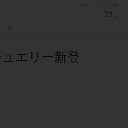
Q & A
ログイン / 登録
0
¥
0
検
索
対
象:
ジュエリー新登