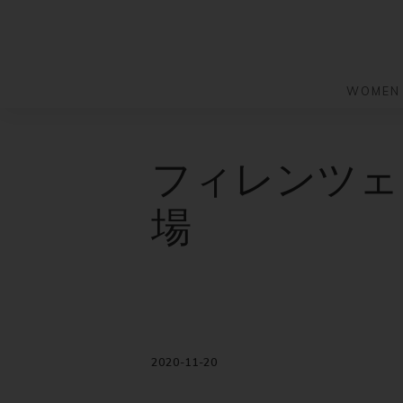
WOMEN
S
S
k
k
バッグ
バッグ
フィレンツェ
i
i
すべての
すべての
p
p
ハンドバ
ショルダ
場
t
t
ショルダ
ビジネス
o
o
トートバ
トートバ
m
f
リュック
メッセン
a
o
i
o
旅行バッ
リュック
ース）
n
t
旅行バッ
ドクター
ース）
c
e
2020-11-20
セカンド
o
r