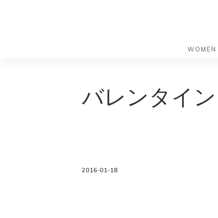
WOMEN
S
S
k
k
バッグ
バッグ
バレンタイン
i
i
すべての
すべての
p
p
ハンドバ
ショルダ
t
t
ショルダ
ビジネス
o
o
トートバ
トートバ
m
f
リュック
メッセン
a
o
i
o
旅行バッ
リュック
2016-01-18
ース）
n
t
旅行バッ
ドクター
ース）
c
e
セカンド
o
r