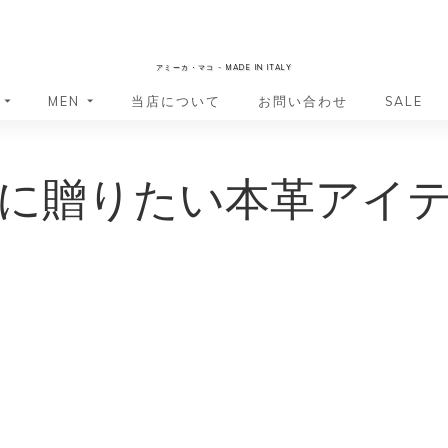
AmicaMako
アミーカ・マコ - MADE IN ITALY
MEN
当店について
お問い合わせ
SALE
革小物・革アイテム
革小物・革アイテム
に贈りたい本革アイ
バッグ
バッグ
財布
財布
ッグ
ーバッグ
ポーチ・バニティケース
アクセサリー・ステーショナリー
ーバッグ
バッグ
アクセサリー・ステーショナリー
ポーチ
ッグ
ッグ
ドキュメントケース
ドキュメントケース
・バックパック
ジャーバッグ
グ（ボストンバッグ・スーツケ
・バックパック
グ（ボストンバッグ・スーツケ
バッグ
バッグ