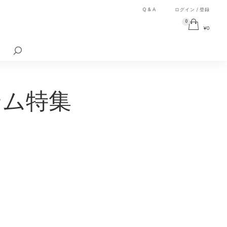
Q & A
ログイン / 登録
0
¥
0
検
索
対
象:
テム特集