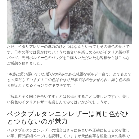
ただ、イタリアレザーの魅力のひとつはなんといってもその発色の良さで
す。日本の革では見かけないような色合いを楽しめるのがイタリア製の革
バッグ。先日ボルドー色のバッグをご購入いただいたお客様からはこんな
ご感想を頂きました。
”
本当に思い描いていた通りの深みのある綺麗なボルドー色で、とてもとて
も大満足しています！この色はやはり日本では出せませんね。同じ色の靴
も揃えたくなるくらいでウキウキです。
”
「写真と全く同じ色合いです」とはお伝えすることは難しいですが、美し
い発色のイタリアレザーも楽しんでみてはいかがでしょうか。
ベジタブルタンニンレザーは同じ色がひ
とつもないのが魅力
ベジタブルタンニンレザーの場合はさらに色合いを正確に伝えるのが難し
い革。商品詳細ページにも説明していますが天然皮革を植物由来の染料で