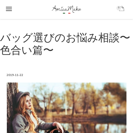
0
AmicaMako
S
S
k
k
バッグ選びのお悩み相談〜
i
i
p
p
色合い篇〜
t
t
o
o
m
f
a
o
i
o
2019-11-22
n
t
c
e
o
r
n
t
e
n
t