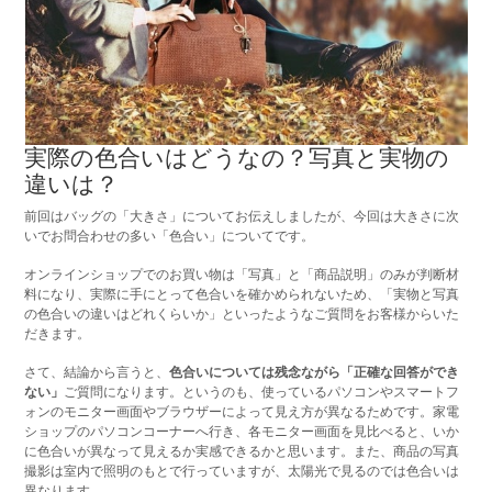
実際の色合いはどうなの？写真と実物の
違いは？
前回はバッグの「大きさ」についてお伝えしましたが、今回は大きさに次
いでお問合わせの多い「色合い」についてです。
オンラインショップでのお買い物は「写真」と「商品説明」のみが判断材
料になり、実際に手にとって色合いを確かめられないため、「実物と写真
の色合いの違いはどれくらいか」といったようなご質問をお客様からいた
だきます。
さて、結論から言うと、
色合いについては残念ながら「正確な回答ができ
ない」
ご質問になります。というのも、使っているパソコンやスマートフ
ォンのモニター画面やブラウザーによって見え方が異なるためです。家電
ショップのパソコンコーナーへ行き、各モニター画面を見比べると、いか
に色合いが異なって見えるか実感できるかと思います。また、商品の写真
撮影は室内で照明のもとで行っていますが、太陽光で見るのでは色合いは
異なります。