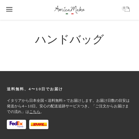
0
AmicaMako
S
S
k
k
ハンドバッグ
i
i
p
p
t
t
o
o
m
f
a
o
i
o
n
t
c
e
Footer
送料無料、4〜10日でお届け
o
r
イタリアから日本全国＜送料無料＞でお届けします。お届け日数の目安は
n
発送から4～10日。安心の配送追跡サービスつき。「ご注文からお届けま
t
での流れ」は
こちら
。
e
n
t