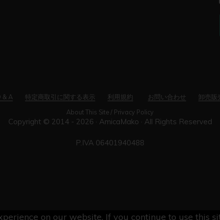
 & A
特定商取引に関する表示
利用規約
お問い合わせ
卸売販
About This Site / Privacy Policy
Copyright © 2014 - 2026 ·
AmicaMako
· All Rights Reserved
P.IVA 06401940488
perience on our website. If you continue to use this s