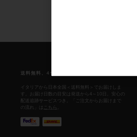
Footer
送料無料、4〜10日でお届け
イタリアから日本全国＜送料無料＞でお届けしま
す。お届け日数の目安は発送から4～10日。安心の
配送追跡サービスつき。「ご注文からお届けまで
の流れ」は
こちら
。