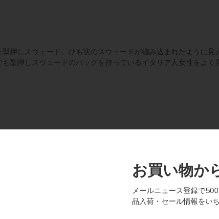
バッグ
た型押しスウェード。ひも状のスウェードが編み込まれたように見
でも型押しスウェードのバッグを持っているイタリア人女性をよく
風スウ
イントレチャート編み込み風スウ
お買い物から
 TL
ェードのトートバッグMサイズ
TL KeyLuck
メールニュース登録で50
品入荷・セール情報をい
続きを読む