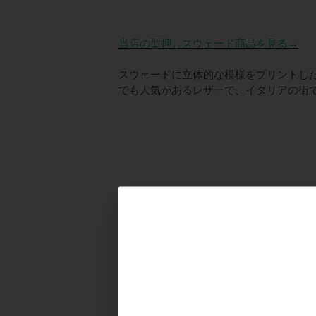
n
ドクター
t
e
当店の型押しスウェード商品を見る→
n
スウェードに立体的な模様をプリントし
t
でも人気があるレザーで、イタリアの街
イントレチャート編み込み
ェードの2WAYトートバッグ
KeyLuck
¥
29,900
オプションを選択