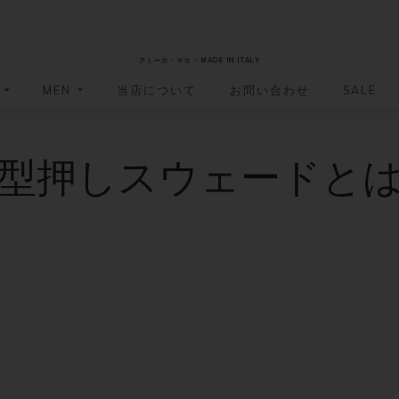
AmicaMako
アミーカ・マコ - MADE IN ITALY
MEN
当店について
お問い合わせ
SALE
革小物・革アイテム
革小物・革アイテム
型押しスウェードと
バッグ
バッグ
財布
財布
ッグ
ーバッグ
ポーチ・バニティケース
アクセサリー・ステーショナリー
ーバッグ
バッグ
アクセサリー・ステーショナリー
ポーチ
ッグ
ッグ
ドキュメントケース
ドキュメントケース
・バックパック
ジャーバッグ
グ（ボストンバッグ・スーツケ
・バックパック
グ（ボストンバッグ・スーツケ
バッグ
バッグ