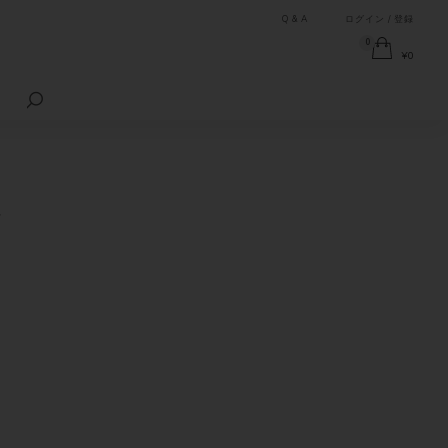
Q & A
ログイン / 登録
0
¥
0
検
索
対
象:
は