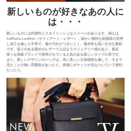
新しいものが好きなあの人に
は・・・
新しいものには利便性とスタイリッシュなイメージがあります。例えば
Saffiano Leather（サフィアーノ・レザー）。細かい独特な筋模様の型押
し加工を施した牛革で、傷や汚れがつきにくく、撥水性も高い丈夫な素材
です。張りのある硬めのレザーで上品なラグジュアリー感があり、最近
様々な高級ブランドで使用されている人気のある新しいタイプの革です。
また、新しいデザインのバッグは、革に美しい立体模様を施して、今まで
見たことの無い雰囲気があったり、表側にポケットが沢山ついていて便利
だったり。