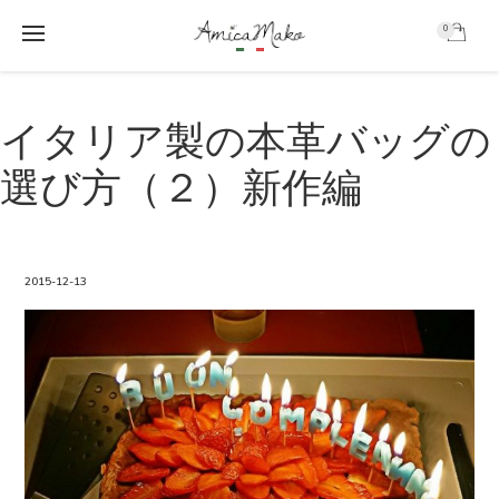
0
AmicaMako
S
S
k
k
イタリア製の本革バッグの
i
i
p
p
選び方（２）新作編
t
t
o
o
m
f
a
o
i
o
2015-12-13
n
t
c
e
o
r
n
t
e
n
t