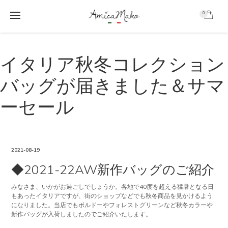
0
AmicaMako
S
S
k
k
イタリア秋冬コレクション
i
i
p
p
バッグが届きました＆サマ
t
t
o
o
ーセール
m
f
a
o
i
o
n
t
c
e
2021-08-19
o
r
◆2021-22AW新作バッグのご紹介
n
t
e
みなさま、いかがお過ごしでしょうか。各地で40度を超える猛暑となる日
もあったイタリアですが、街のショップなどでも秋冬商品を見かけるよう
n
になりました。当店でもボルドーやフォレストグリーンなど秋冬カラーや
t
新作バッグが入荷しましたのでご紹介いたします。