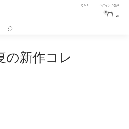
Q & A
ログイン / 登録
0
¥
0
検
索
対
象:
夏の新作コレ