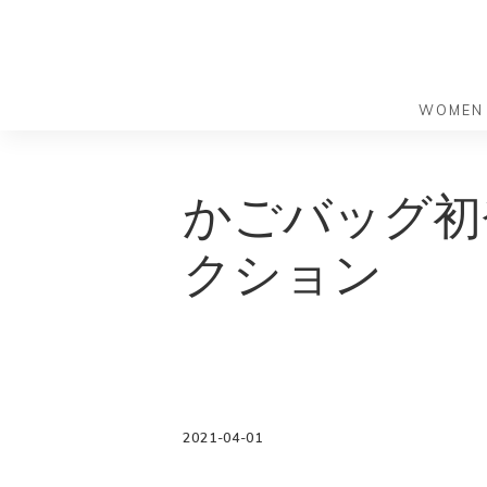
WOMEN
S
S
k
k
バッグ
バッグ
かごバッグ初
i
i
すべての
すべての
p
p
ハンドバ
ショルダ
クション
t
t
ショルダ
ビジネス
o
o
トートバ
トートバ
m
f
リュック
メッセン
a
o
i
o
旅行バッ
リュック
ース）
n
t
旅行バッ
ドクター
ース）
c
e
2021-04-01
セカンド
o
r