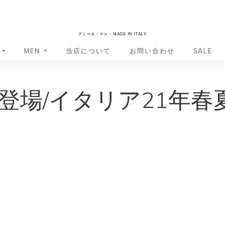
AmicaMako
アミーカ・マコ - MADE IN ITALY
MEN
当店について
お問い合わせ
SALE
革小物・革アイテム
革小物・革アイテム
登場/イタリア21年春
バッグ
バッグ
財布
財布
ッグ
ーバッグ
ポーチ・バニティケース
アクセサリー・ステーショナリー
ーバッグ
バッグ
アクセサリー・ステーショナリー
ポーチ
ッグ
ッグ
ドキュメントケース
ドキュメントケース
・バックパック
ジャーバッグ
グ（ボストンバッグ・スーツケ
・バックパック
グ（ボストンバッグ・スーツケ
バッグ
バッグ