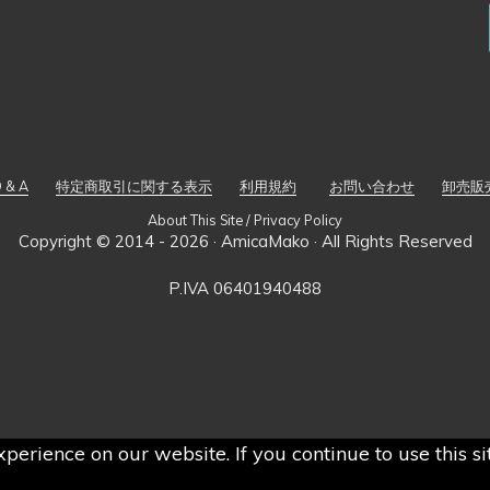
 & A
特定商取引に関する表示
利用規約
お問い合わせ
卸売販
About This Site / Privacy Policy
Copyright © 2014 - 2026 ·
AmicaMako
· All Rights Reserved
P.IVA 06401940488
perience on our website. If you continue to use this s