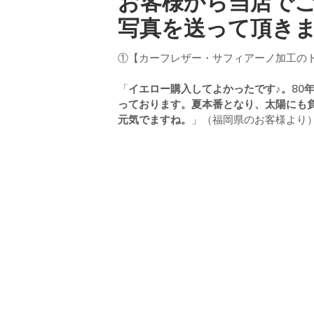
お客様から当店で
n
ドクター
写真を送って頂き
t
e
①【カーフレザー・サフィアーノ加工のトー
n
t
「
イエロー購入してよかったです♪。80
っております。夏本番となり、太陽にも
元気でますね。
」（福岡県のお客様より