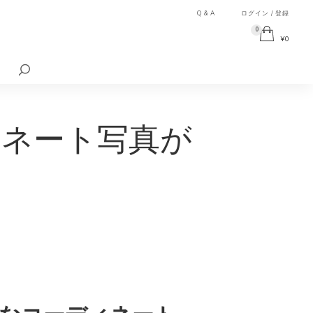
Q & A
ログイン / 登録
0
¥
0
検
索
対
象:
ィネート写真が