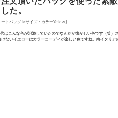
ご注文頂いたバッグを使った素敵
バッグ
ました。
トバッグ Mサイズ：カラーYellow】
年代はこんな色が氾濫していたのでなんだか懐かしい色です（笑）
負けないイエローはカラーコーディが楽しい色ですね。南イタリア
）