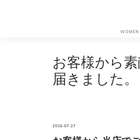
WOMEN
S
S
k
k
バッグ
バッグ
お客様から素
i
i
すべての
すべての
p
p
ハンドバ
ショルダ
届きました。
t
t
ショルダ
ビジネス
o
o
トートバ
トートバ
m
f
リュック
メッセン
a
o
i
o
旅行バッ
リュック
ース）
n
t
旅行バッ
ドクター
ース）
c
e
2016-07-27
セカンド
o
r