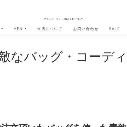
AmicaMako
アミーカ・マコ - MADE IN ITALY
MEN
当店について
お問い合わせ
SALE
革小物・革アイテム
革小物・革アイテム
敵なバッグ・コーデ
バッグ
バッグ
財布
財布
ッグ
ーバッグ
ポーチ・バニティケース
アクセサリー・ステーショナリー
ーバッグ
バッグ
アクセサリー・ステーショナリー
ポーチ
ッグ
ッグ
ドキュメントケース
ドキュメントケース
・バックパック
ジャーバッグ
グ（ボストンバッグ・スーツケ
・バックパック
グ（ボストンバッグ・スーツケ
バッグ
バッグ