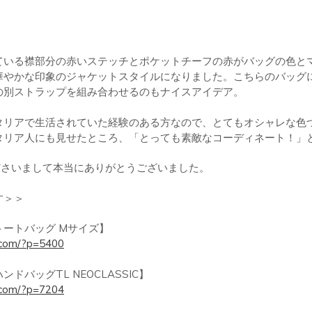
ている襟部分の赤いステッチとポケットチーフの赤がバッグの色と
華やかな印象のジャケットスタイルになりました。こちらのバッグ
の別ストラップを組み合わせるのもナイスアイデア。
タリアで生活されていた経験のある方なので、とてもオシャレな色
タリア人にも見せたところ、「とっても素敵なコーディネート！」
ださいまして本当にありがとうございました。
す＞＞
ートバッグ Mサイズ】
.com/?p=5400
バッグTL NEOCLASSIC】
.com/?p=7204