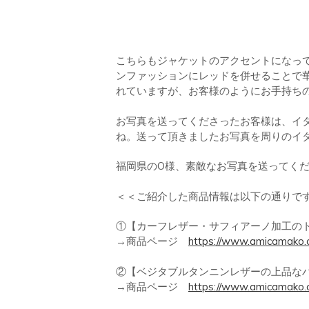
こちらもジャケットのアクセントになっ
ンファッションにレッドを併せることで
れていますが、お客様のようにお手持ち
お写真を送ってくださったお客様は、イ
ね。送って頂きましたお写真を周りのイ
福岡県のO様、素敵なお写真を送ってく
＜＜ご紹介した商品情報は以下の通りで
①【カーフレザー・サフィアーノ加工のト
→商品ページ
https://www.amicamako
②【ベジタブルタンニンレザーの上品なハンド
→商品ページ
https://www.amicamako