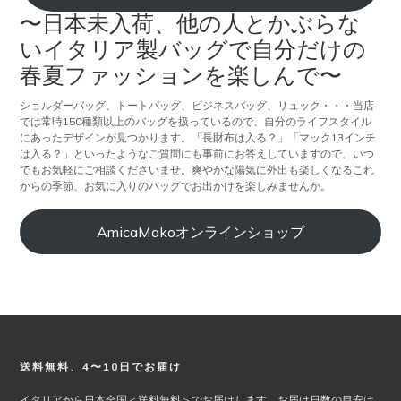
〜日本未入荷、他の人とかぶらな
いイタリア製バッグで自分だけの
春夏ファッションを楽しんで〜
ショルダーバッグ、トートバッグ、ビジネスバッグ、リュック・・・当店
では常時150種類以上のバッグを扱っているので、自分のライフスタイル
にあったデザインが見つかります。「長財布は入る？」「マック13インチ
は入る？」といったようなご質問にも事前にお答えしていますので、いつ
でもお気軽にご相談くださいませ。爽やかな陽気に外出も楽しくなるこれ
からの季節、お気に入りのバッグでお出かけを楽しみませんか。
AmicaMakoオンラインショップ
Footer
送料無料、4〜10日でお届け
イタリアから日本全国＜送料無料＞でお届けします。お届け日数の目安は