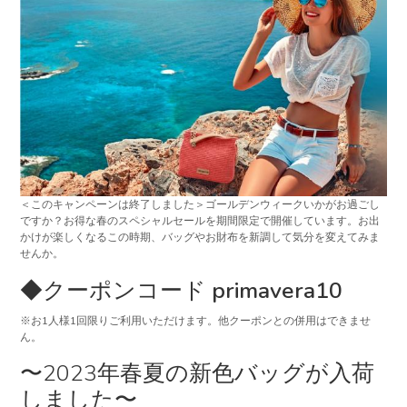
＜このキャンペーンは終了しました＞ゴールデンウィークいかがお過ごし
ですか？お得な春のスペシャルセールを期間限定で開催しています。お出
かけが楽しくなるこの時期、バッグやお財布を新調して気分を変えてみま
せんか。
◆クーポンコード
primavera10
※お1人様1回限りご利用いただけます。他クーポンとの併用はできませ
ん。
〜2023年春夏の新色バッグが入荷
しました〜