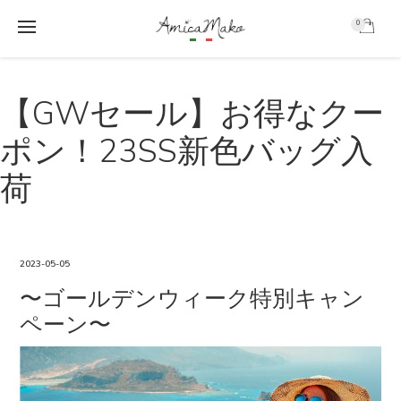
0
AmicaMako
S
S
k
k
【GWセール】お得なクー
i
i
p
p
ポン！23SS新色バッグ入
t
t
o
o
荷
m
f
a
o
i
o
n
t
c
e
2023-05-05
o
r
〜ゴールデンウィーク特別キャン
n
t
ペーン〜
e
n
t